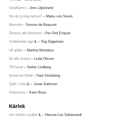
Sandhamn
– Jens Liljestrand
Var du lycklig farmor?
– Malou von Sivers
Marcelle
– Simone de Beauvoir
Öknens alla blommor
– Per Olof Enquist
Snöblandat regn
L
– Stig Dagerman
Ulf gråter
– Martina Montelius
De blå skorna
– Linda Olsson
Till havet
– Stefan Lindberg
American Hotel
– Sara Stridsberg
Spår i snön
L
– Jonas Karlsson
Snäckorna
– Karin Boye
Kärlek
Om himlen smälter
L
– Hassan Loo Sattarvandi