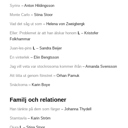
Syrinx
– Anton Hildingsson
Monte Carlo
– Stina Stoor
Vad det såg ut som
– Helena von Zweigbergk
Eller: Problemet är att han älskar honom
L
– Kristofer
Folkhammar
Juan-les-pins
L
– Sandra Beijer
En vinterlek
– Elin Bengtsson
Jag vill veta var stockrosorna kommer ifrån
– Amanda Svensson
Att titta ut genom fönstret
– Orhan Pamuk
Snäckorna
– Karin Boye
Familj och relationer
Han tänkte på dem som färger
– Johanna Thydell
Stamtavla
– Karin Ström
Ojura
L
– Stina Stoor