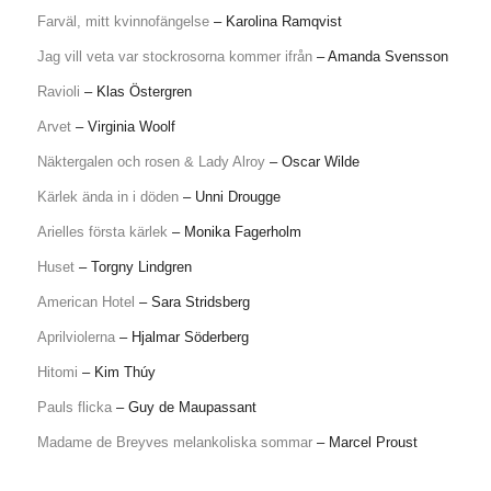
Farväl, mitt kvinnofängelse
– Karolina Ramqvist
Jag vill veta var stockrosorna kommer ifrån
– Amanda Svensson
Ravioli
– Klas Östergren
Arvet
– Virginia Woolf
Näktergalen och rosen & Lady Alroy
– Oscar Wilde
Kärlek ända in i döden
– Unni Drougge
Arielles första kärlek
– Monika Fagerholm
Huset
– Torgny Lindgren
American Hotel
– Sara Stridsberg
Aprilviolerna
– Hjalmar Söderberg
Hitomi
– Kim Thúy
Pauls flicka
– Guy de Maupassant
Madame de Breyves melankoliska sommar
– Marcel Proust