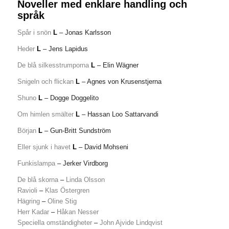
Noveller med enklare handling och
språk
Spår i snön
L
– Jonas Karlsson
Heder
L
– Jens Lapidus
De blå silkesstrumporna
L
– Elin Wägner
Snigeln och flickan
L
– Agnes von Krusenstjerna
Shuno
L
– Dogge Doggelito
Om himlen smälter
L
– Hassan Loo Sattarvandi
Början
L
– Gun-Britt Sundström
Eller sjunk i havet
L
– David Mohseni
Funkislampa
– Jerker Virdborg
De blå skorna
–
Linda Olsson
Ravioli
–
Klas Östergren
Hägring
–
Oline Stig
Herr Kadar
–
Håkan Nesser
Speciella omständigheter
–
John Ajvide Lindqvist