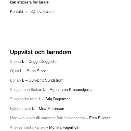
kan inspirera fler lärare!
Kontakt: info@novellix.se
Uppväxt och barndom
Shuno
L
– Dogge Doggelito
Ojura
L
– Stina Stoor
Början
L
– Gun-Britt Sundström
Snigeln och flickan
L
– Agnes von Krusenstjerna
Snöblandat regn
L
– Stig Dagerman
Fjäderbrevet
L
– Moa Martinson
Man kan vinka till varandra från balkongerna
– Elsa Billgren
Arielles första kärlek
– Monika Fagerholm