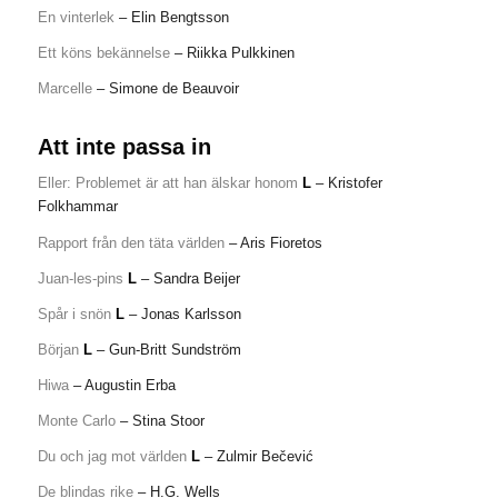
En vinterlek
– Elin Bengtsson
Ett köns bekännelse
– Riikka Pulkkinen
Marcelle
– Simone de Beauvoir
Att inte passa in
Eller: Problemet är att han älskar honom
L
– Kristofer
Folkhammar
Rapport från den täta världen
– Aris Fioretos
Juan-les-pins
L
– Sandra Beijer
Spår i snön
L
– Jonas Karlsson
Början
L
– Gun-Britt Sundström
Hiwa
– Augustin Erba
Monte Carlo
– Stina Stoor
Du och jag mot världen
L
– Zulmir Bečević
De blindas rike
– H.G. Wells