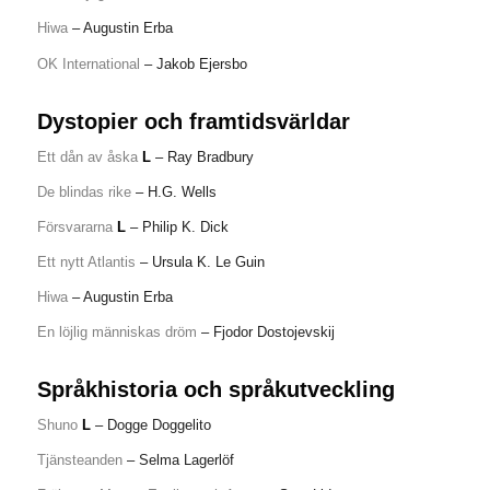
Hiwa
– Augustin Erba
OK International
– Jakob Ejersbo
Dystopier och framtidsvärldar
Ett dån av åska
L
– Ray Bradbury
De blindas rike
– H.G. Wells
Försvararna
L
– Philip K. Dick
Ett nytt Atlantis
– Ursula K. Le Guin
Hiwa
– Augustin Erba
En löjlig människas dröm
– Fjodor Dostojevskij
Språkhistoria och språkutveckling
Shuno
L
– Dogge Doggelito
Tjänsteanden
– Selma Lagerlöf