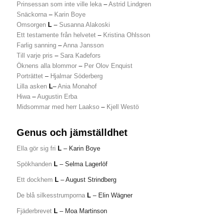
Prinsessan som inte ville leka
–
Astrid Lindgren
Snäckorna
–
Karin Boye
Omsorgen
L
–
Susanna Alakoski
Ett testamente från helvetet
–
Kristina Ohlsson
Farlig sanning
–
Anna Jansson
Till varje pris
–
Sara Kadefors
Öknens alla blommor
–
Per Olov Enquist
Porträttet
–
Hjalmar Söderberg
Lilla asken
L
–
Ania Monahof
Hiwa
–
Augustin Erba
Midsommar med herr Laakso
–
Kjell Westö
Genus och jämställdhet
Ella gör sig fri
L
– Karin Boye
Spökhanden
L
– Selma Lagerlöf
Ett dockhem
L
– August Strindberg
De blå silkesstrumporna
L
– Elin Wägner
Fjäderbrevet
L
– Moa Martinson