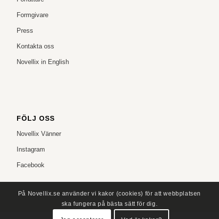
Formgivare
Press
Kontakta oss
Novellix in English
FÖLJ OSS
Novellix Vänner
Instagram
Facebook
På Novellix.se använder vi kakor (cookies) för att webbplatsen
ska fungera på bästa sätt för dig.