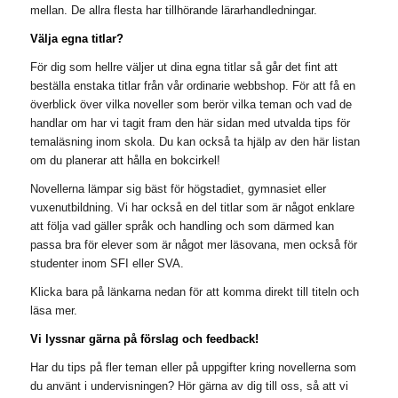
mellan. De allra flesta har tillhörande lärarhandledningar.
Välja egna titlar?
För dig som hellre väljer ut dina egna titlar så går det fint att
beställa enstaka titlar från vår ordinarie webbshop. För att få en
överblick över vilka noveller som berör vilka teman och vad de
handlar om har vi tagit fram den här sidan med utvalda tips för
temaläsning inom skola. Du kan också ta hjälp av den här listan
om du planerar att hålla en bokcirkel!
Novellerna lämpar sig bäst för högstadiet, gymnasiet eller
vuxenutbildning. Vi har också en del titlar som är något enklare
att följa vad gäller språk och handling och som därmed kan
passa bra för elever som är något mer läsovana, men också för
studenter inom SFI eller SVA.
Klicka bara på länkarna nedan för att komma direkt till titeln och
läsa mer.
Vi lyssnar gärna på förslag och feedback!
Har du tips på fler teman eller på uppgifter kring novellerna som
du använt i undervisningen? Hör gärna av dig till oss, så att vi