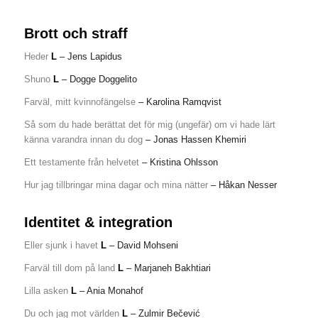
Brott och straff
Heder
L
– Jens Lapidus
Shuno
L
– Dogge Doggelito
Farväl, mitt kvinnofängelse
– Karolina Ramqvist
Så som du hade berättat det för mig (ungefär) om vi hade lärt
känna varandra innan du dog
– Jonas Hassen Khemiri
Ett testamente från helvetet
– Kristina Ohlsson
Hur jag tillbringar mina dagar och mina nätter
– Håkan Nesser
Identitet & integration
Eller sjunk i havet
L
– David Mohseni
Farväl till dom på land
L
– Marjaneh Bakhtiari
Lilla asken
L
– Ania Monahof
Du och jag mot världen
L
– Zulmir Bečević