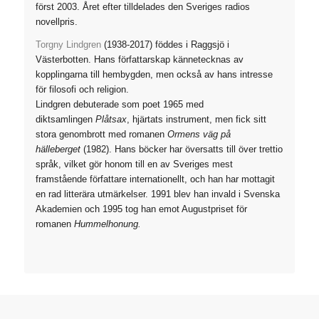
först 2003. Året efter tilldelades den Sveriges radios
novellpris.
Torgny Lindgren
(1938-2017) föddes i Raggsjö i
Västerbotten. Hans författarskap kännetecknas av
kopplingarna till hembygden, men också av hans intresse
för filosofi och religion.
Lindgren debuterade som poet 1965 med
diktsamlingen
Plåtsax
, hjärtats instrument
, men fick sitt
stora genombrott med romanen
Ormens väg på
hälleberget
(1982). Hans böcker har översatts till över trettio
språk, vilket gör honom till en av Sveriges mest
framstående författare internationellt, och han har mottagit
en rad litterära utmärkelser. 1991 blev han invald i Svenska
Akademien och 1995 tog han emot Augustpriset för
romanen
Hummelhonung.