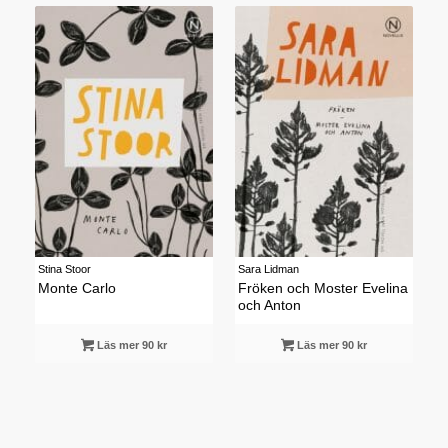
Stina Stoor
Sara Lidman
Monte Carlo
Fröken och Moster Evelina
och Anton
Läs mer 90 kr
Läs mer 90 kr