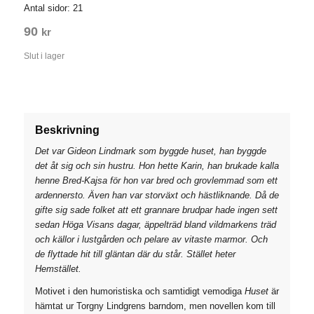
Antal sidor: 21
90
kr
Slut i lager
Beskrivning
Det var Gideon Lindmark som byggde huset, han byggde
det åt sig och sin hustru. Hon hette Karin, han brukade kalla
henne Bred-Kajsa för hon var bred och grovlemmad som ett
ardennersto. Även han var storväxt och hästliknande. Då de
gifte sig sade folket att ett grannare brudpar hade ingen sett
sedan Höga Visans dagar, äppelträd bland vildmarkens träd
och källor i lustgården och pelare av vitaste marmor. Och
de flyttade hit till gläntan där du står. Stället heter
Hemstället.
Motivet i den humoristiska och samtidigt vemodiga
Huset
är
hämtat ur Torgny Lindgrens barndom, men novellen kom till