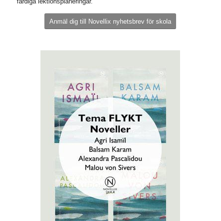
färdiga lektionsplaneringar.
Anmäl dig till Novellix nyhetsbrev för skola