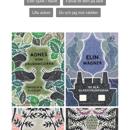
Eller sjunk i havet
Farväl till dem på land
Lilla asken
Du och jag mot världen