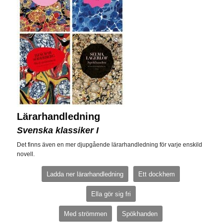
Lärarhandledning
Svenska klassiker I
Det finns även en mer djupgående lärarhandledning för varje enskild
novell.
Ladda ner lärarhandledning
Ett dockhem
Ella gör sig fri
Med strömmen
Spökhanden