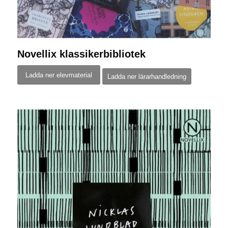
Novellix klassikerbibliotek
Ladda ner elevmaterial
Ladda ner lärarhandledning