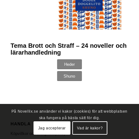
Tema Brott och Straff – 24 noveller och
lärarhandledning
Heder
Shuno
På Novellix.se använder vi kakor (cookies) för att webbplatsen
ska fungera på bästa sätt för dig.
HANDLA
Jag accepterar
Vad är kakor?
Köpvillkor och Integritetspolicy