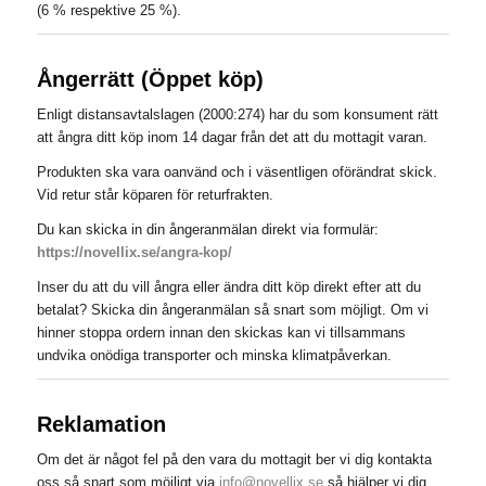
(6 % respektive 25 %).
Ångerrätt (Öppet köp)
Enligt distansavtalslagen (2000:274) har du som konsument rätt
att ångra ditt köp inom 14 dagar från det att du mottagit varan.
Produkten ska vara oanvänd och i väsentligen oförändrat skick.
Vid retur står köparen för returfrakten.
Du kan skicka in din ångeranmälan direkt via formulär:
https://novellix.se/angra-kop/
Inser du att du vill ångra eller ändra ditt köp direkt efter att du
betalat? Skicka din ångeranmälan så snart som möjligt. Om vi
hinner stoppa ordern innan den skickas kan vi tillsammans
undvika onödiga transporter och minska klimatpåverkan.
Reklamation
Om det är något fel på den vara du mottagit ber vi dig kontakta
oss så snart som möjligt via
info@novellix.se
så hjälper vi dig