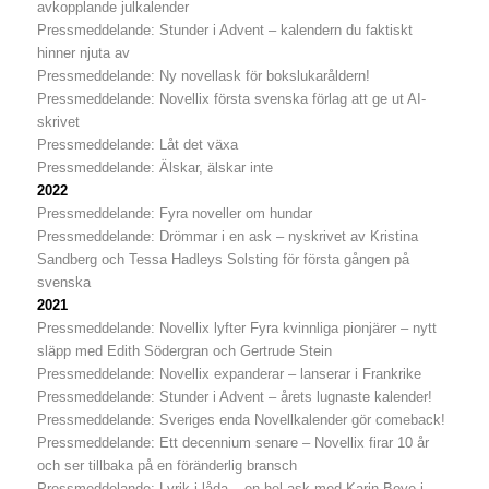
avkopplande julkalender
Pressmeddelande: Stunder i Advent – kalendern du faktiskt
hinner njuta av
Pressmeddelande: Ny novellask för bokslukaråldern!
Pressmeddelande: Novellix första svenska förlag att ge ut AI-
skrivet
Pressmeddelande: Låt det växa
Pressmeddelande: Älskar, älskar inte
2022
Pressmeddelande: Fyra noveller om hundar
Pressmeddelande:
Drömmar i en ask – nyskrivet av Kristina
Sandberg och Tessa Hadleys Solsting för första gången på
svenska
2021
Pressmeddelande: Novellix lyfter Fyra kvinnliga pionjärer – nytt
släpp med Edith Södergran och Gertrude Stein
Pressmeddelande: Novellix expanderar – lanserar i Frankrike
Pressmeddelande: Stunder i Advent – årets lugnaste kalender!
Pressmeddelande: Sveriges enda Novellkalender gör comeback!
Pressmeddelande: Ett decennium senare – Novellix firar 10 år
och ser tillbaka på en föränderlig bransch
Pressmeddelande: Lyrik i låda – en hel ask med Karin Boye i