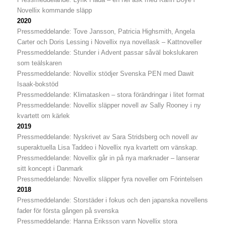
Novellix kommande släpp
2020
Pressmeddelande: Tove Jansson, Patricia Highsmith, Angela
Carter och Doris Lessing i Novellix nya novellask – Kattnoveller
Pressmeddelande: Stunder i Advent passar såväl bokslukaren
som teälskaren
Pressmeddelande: Novellix stödjer Svenska PEN med Dawit
Isaak-bokstöd
Pressmeddelande: Klimatasken – stora förändringar i litet format
Pressmeddelande:
Novellix släpper novell av Sally Rooney i ny
kvartett
om
kärlek
2019
Pressmeddelande: Nyskrivet av Sara Stridsberg och novell av
superaktuella Lisa Taddeo i Novellix nya kvartett om vänskap.
Pressmeddelande: Novellix går in på nya marknader – lanserar
sitt koncept i Danmark
Pressmeddelande: Novellix släpper fyra noveller om Förintelsen
2018
Pressmeddelande: Storstäder i fokus och den japanska novellens
fader för första gången på svenska
Pressmeddelande: Hanna Eriksson vann Novellix stora