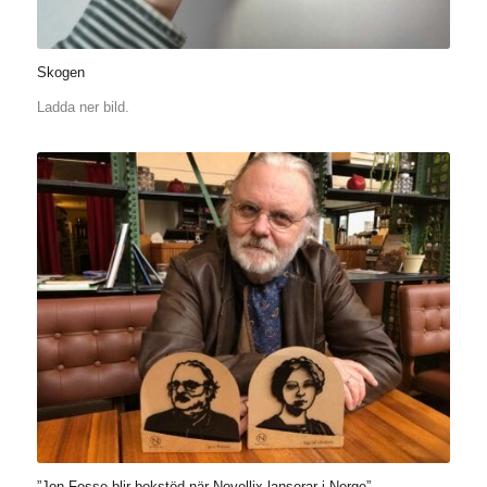
Skogen
Ladda ner bild.
”Jon Fosse blir bokstöd när Novellix lanserar i Norge”