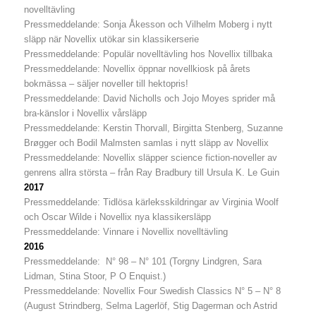
novelltävling
Pressmeddelande: Sonja Åkesson och Vilhelm Moberg i nytt
släpp när Novellix utökar sin klassikerserie
Pressmeddelande: Populär novelltävling hos Novellix tillbaka
Pressmeddelande:
Novellix öppnar novellkiosk på årets
bokmässa – säljer noveller till hektopris!
Pressmeddelande: David Nicholls och Jojo Moyes sprider må
bra-känslor i Novellix vårsläpp
Pressmeddelande: Kerstin Thorvall, Birgitta Stenberg, Suzanne
Brøgger och Bodil Malmsten samlas i nytt släpp av Novellix
Pressmeddelande: Novellix släpper science fiction-noveller av
genrens allra största – från Ray Bradbury till Ursula K. Le Guin
2017
Pressmeddelande: Tidlösa kärleksskildringar av Virginia Woolf
och Oscar Wilde i Novellix nya klassikersläpp
Pressmeddelande: Vinnare i Novellix novelltävling
2016
Pressmeddelande: N° 98 – N° 101 (Torgny Lindgren, Sara
Lidman, Stina Stoor, P O Enquist.)
Pressmeddelande: Novellix Four Swedish Classics N° 5 – N° 8
(August Strindberg, Selma Lagerlöf, Stig Dagerman och Astrid