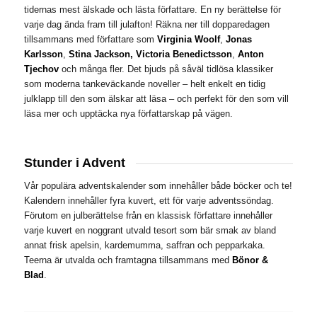
tidernas mest älskade och lästa författare. En ny berättelse för
varje dag ända fram till julafton! Räkna ner till dopparedagen
tillsammans med författare som
Virginia Woolf
,
Jonas
Karlsson
,
Stina Jackson,
Victoria Benedictsson
,
Anton
Tjechov
och många fler. Det bjuds på såväl tidlösa klassiker
som moderna tankeväckande noveller – helt enkelt en tidig
julklapp till den som älskar att läsa – och perfekt för den som vill
läsa mer och upptäcka nya författarskap på vägen.
Stunder i Advent
Vår populära adventskalender som innehåller både böcker och te!
Kalendern innehåller fyra kuvert, ett för varje adventssöndag.
Förutom en julberättelse från en klassisk författare innehåller
varje kuvert en noggrant utvald tesort som bär smak av bland
annat frisk apelsin, kardemumma, saffran och pepparkaka.
Teerna är utvalda och framtagna tillsammans med
Bönor &
Blad
.