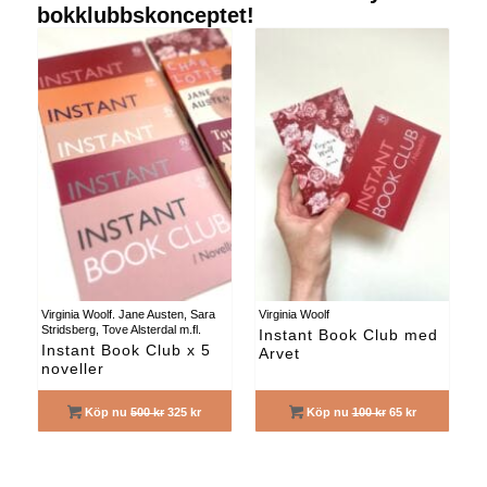
bokklubbskonceptet!
Virginia Woolf. Jane Austen, Sara
Virginia Woolf
Stridsberg, Tove Alsterdal m.fl.
Instant Book Club med
Instant Book Club x 5
Arvet
noveller
Köp nu
500 kr
325 kr
Köp nu
100 kr
65 kr