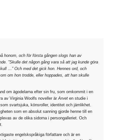
 på honom, och för första gången slogs han av
de. ”Skulle det någon gång vara så att jag kunde göra
us skull …” Och med det gick hon. Hennes ord, och
om om hon trodde, eller hoppades, att han skulle
hand om ägodelarna efter sin fru, som omkommit i en
era av Virginia Woolfs noveller är
Arvet
en studie i
m svartsjuka, könsroller, identitet och jämlikhet.
ligheten som en absolut sanning gjorde henne till en
plevas av de olika sidorna i persongalleriet. Och
t.
tigaste engelskspråkiga författare och är en