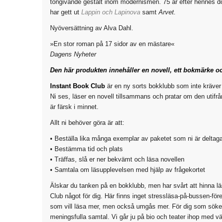
tongivande gestalt inom modernismen. 75 år efter hennes död
har gett ut
Lappin och Lapinova
samt
Arvet.
Nyöversättning av Alva Dahl.
»En stor roman på 17 sidor av en mästare«
Dagens Nyheter
Den här produkten innehåller en novell, ett bokmärke oc
Instant Book Club
är en ny sorts bokklubb som inte kräver 
Ni ses, läser en novell tillsammans och pratar om den utifr
är färsk i minnet.
Allt ni behöver göra är att:
• Beställa lika många exemplar av paketet som ni är deltag
• Bestämma tid och plats
• Träffas, slå er ner bekvämt och läsa novellen
• Samtala om läsupplevelsen med hjälp av frågekortet
Älskar du tanken på en bokklubb, men har svårt att hinna lä
Club något för dig. Här finns inget stressläsa-på-bussen-före
som vill läsa mer, men också umgås mer. För dig som sök
meningsfulla samtal. Vi går ju på bio och teater ihop med vä