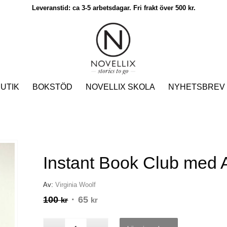
Leveranstid: ca 3-5 arbetsdagar. Fri frakt över 500 kr.
UTIK
BOKSTÖD
NOVELLIX SKOLA
NYHETSBREV
Instant Book Club med 
Av:
Virginia Woolf
100
Det
65
Det
kr
kr
ursprungliga
nuvarande
priset
priset