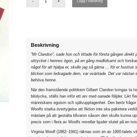
Lägg i varukorg
var:
är:
100 kr.
65 kr.
Beskrivning
”Mr Clandon”, sade hon och tittade för första gången direkt
uttrycket i hennes ögon, på en gång medlidsamt och forskan
något för att hjälpa er, skulle jag så gärna … för er hustr
blicken som ledsagade dem, var oväntade. Det var nästan s
behöva henne.
När den framstående politikern Gilbert Clandon tvingas ta 
bilolycka, ställs han inför ett arv med oanade följder. Likt fl
människans egoism och självupptagenhet. Den berör frågor so
Woolfs starka övertygelse att fiktion inte ska paketera verk
mästare på att gestalta tillvaron såsom den skulle kunna up
precis som i flera av Woolfs noveller bjuder slutet på en tvis
Virginia Woolf (1882–1941) räknas som en av 1900-talets vik