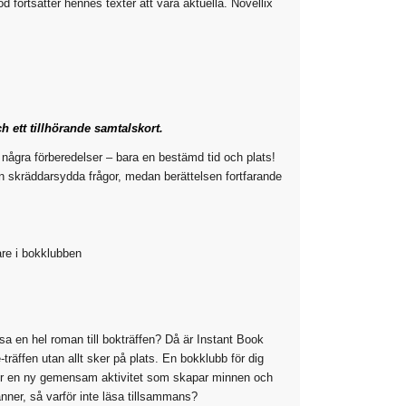
 fortsätter hennes texter att vara aktuella. Novellix
h ett tillhörande samtalskort.
några förberedelser – bara en bestämd tid och plats!
ån skräddarsydda frågor, medan berättelsen fortfarande
are i bokklubben
sa en hel roman till bokträffen? Då är Instant Book
-träffen utan allt sker på plats. En bokklubb för dig
er en ny gemensam aktivitet som skapar minnen och
nner, så varför inte läsa tillsammans?