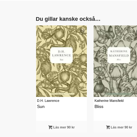
Du gillar kanske också…
D.H. Lawrence
Katherine Mansfield
Sun
Bliss
Läs mer 90 kr
Läs mer 90 kr