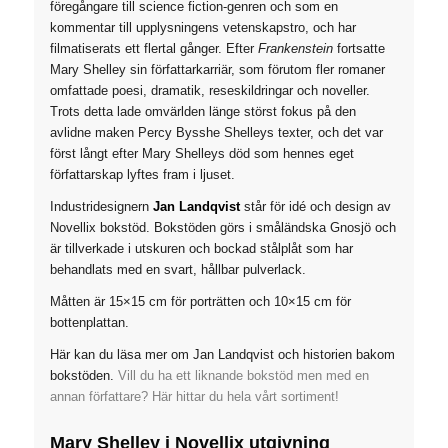
föregångare till science fiction-genren
och som en
kommentar till upplysningens vetenskapstro
, och har
filmatiserats ett flertal gånger. Efter
Frankenstein
fortsatte
Mary Shelley sin författarkarriär, som förutom fler romaner
omfattade poesi, dramatik, reseskildringar och noveller.
Trots detta lade omvärlden länge störst fokus på den
avlidne maken Percy Bysshe Shelleys texter, och det var
först långt efter Mary Shelleys död som hennes eget
författarskap lyftes fram i ljuset.
Industridesignern
Jan Landqvist
står för idé och design av
Novellix bokstöd. Bokstöden görs i småländska Gnosjö och
är tillverkade i utskuren och bockad stålplåt som har
behandlats med en svart, hållbar pulverlack.
Måtten är 15×15 cm för porträtten och 10×15 cm för
bottenplattan.
Här kan du läsa mer om Jan Landqvist och historien bakom
bokstöden.
Vill du ha ett liknande bokstöd men med en
annan författare? Här hittar du hela vårt sortiment!
Mary Shelley i Novellix utgivning