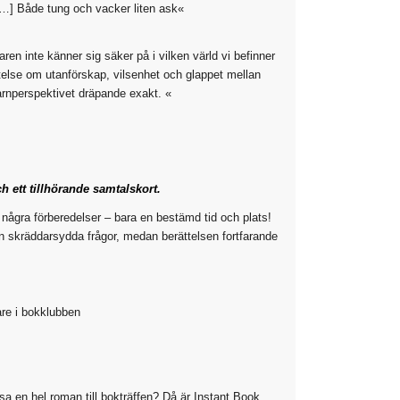
. […] Både tung och vacker liten ask«
ren inte känner sig säker på i vilken värld vi befinner
rättelse om utanförskap, vilsenhet och glappet mellan
arnperspektivet dräpande exakt. «
h ett tillhörande samtalskort.
några förberedelser – bara en bestämd tid och plats!
ån skräddarsydda frågor, medan berättelsen fortfarande
are i bokklubben
sa en hel roman till bokträffen? Då är Instant Book