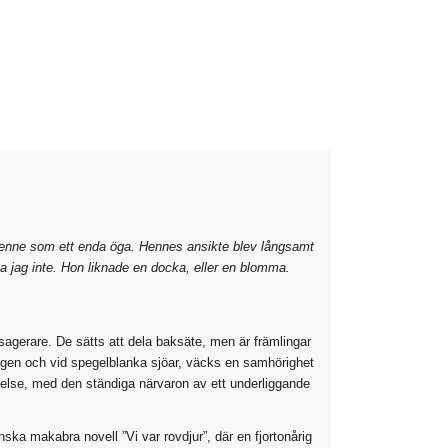
e henne som ett enda öga. Hennes ansikte blev långsamt
sa jag inte. Hon liknade en docka, eller en blomma.
agerare. De sätts att dela baksäte, men är främlingar
ogen och vid spegelblanka sjöar, väcks en samhörighet
telse, med den ständiga närvaron av ett underliggande
ska makabra novell ”Vi var rovdjur”, där en fjortonårig