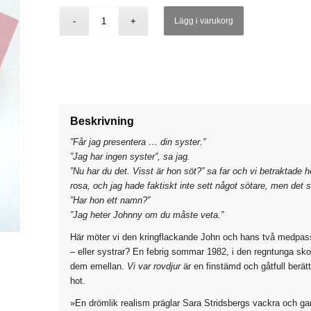
priset
priset
Lägg i varukorg
var:
är:
100 kr.
65 kr.
Beskrivning
”Får jag presentera … din syster.”
”Jag har ingen syster”, sa jag.
”Nu har du det. Visst är hon söt?” sa far och vi betraktad
rosa, och jag hade faktiskt inte sett något sötare, men det 
”Har hon ett namn?”
”Jag heter Johnny om du måste veta.”
Här möter vi den kringflackande John och hans två medpass
– eller systrar? En febrig sommar 1982, i den regntunga sk
dem emellan.
Vi var rovdjur
är
en finstämd och gåtfull berät
hot.
»En drömlik realism präglar Sara Stridsbergs vackra och gan