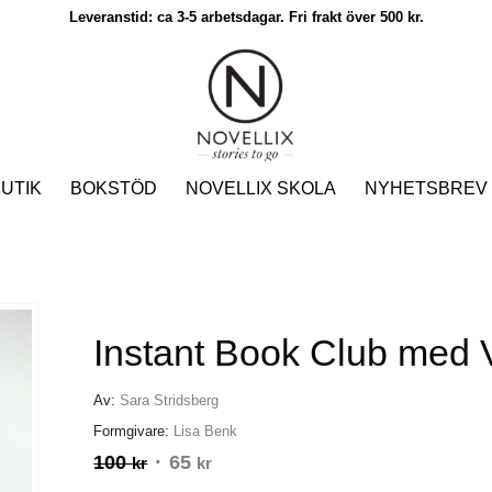
Leveranstid: ca 3-5 arbetsdagar. Fri frakt över 500 kr.
UTIK
BOKSTÖD
NOVELLIX SKOLA
NYHETSBREV
Instant Book Club med V
Av:
Sara Stridsberg
Formgivare:
Lisa Benk
100
Det
65
Det
kr
kr
ursprungliga
nuvarande