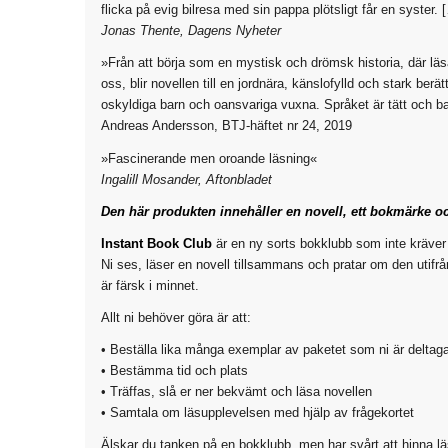
flicka på evig bilresa med sin pappa plötsligt får en syster
Jonas Thente, Dagens Nyheter
»Från att börja som en mystisk och drömsk historia, där läsa
oss, blir novellen till en jordnära, känslofylld och stark be
oskyldiga barn och oansvariga vuxna. Språket är tätt och b
Andreas Andersson, BTJ-häftet nr 24, 2019
»Fascinerande men oroande läsning«
Ingalill Mosander, Aftonbladet
Den här produkten innehåller en novell, ett bokmärke oc
Instant Book Club
är en ny sorts bokklubb som inte kräver 
Ni ses, läser en novell tillsammans och pratar om den utifr
är färsk i minnet.
Allt ni behöver göra är att:
• Beställa lika många exemplar av paketet som ni är deltag
• Bestämma tid och plats
• Träffas, slå er ner bekvämt och läsa novellen
• Samtala om läsupplevelsen med hjälp av frågekortet
Älskar du tanken på en bokklubb, men har svårt att hinna lä