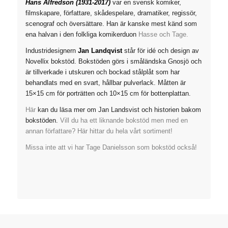
Hans Alfredson (1931-2017)
var en svensk komiker,
filmskapare, författare, skådespelare, dramatiker, regissör,
scenograf och översättare. Han är kanske mest känd som
ena halvan i den folkliga komikerduon
Hasse och Tage.
Industridesignern
Jan Landqvist
står för idé och design av
Novellix bokstöd. Bokstöden görs i småländska Gnosjö och
är tillverkade i utskuren och bockad stålplåt som har
behandlats med en svart, hållbar pulverlack. Måtten är
15×15 cm för porträtten och 10×15 cm för bottenplattan.
Här
kan du läsa mer om Jan Landsvist och historien bakom
bokstöden.
Vill du ha ett liknande bokstöd men med en
annan författare? Här hittar du hela vårt sortiment!
Missa inte att vi har Tage Danielsson som bokstöd också!