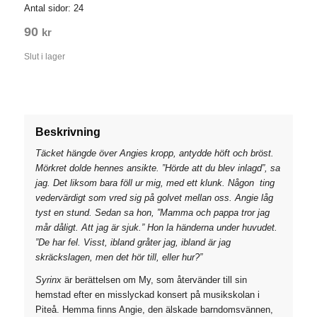
Antal sidor: 24
90
kr
Slut i lager
Beskrivning
Täcket hängde över Angies kropp, antydde höft och bröst.
Mörkret dolde hennes ansikte. ”Hörde att du blev inlagd”, sa
jag. Det liksom bara föll ur mig, med ett klunk. Någon ­ ting
vedervärdigt som vred sig på golvet mellan oss. Angie låg
tyst en stund. Sedan sa hon, ”Mamma och pappa tror jag
mår dåligt. Att jag är sjuk.” Hon la händerna under huvudet.
”De har fel. Visst, ibland gråter jag, ibland är jag
skräckslagen, men det hör till, eller hur?”
Syrinx
är berättelsen om My, som återvänder till sin
hemstad efter en misslyckad konsert på musikskolan i
Piteå. Hemma finns Angie, den älskade barndomsvännen,