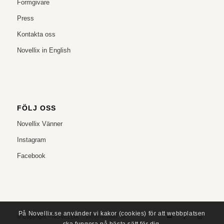
Formgivare
Press
Kontakta oss
Novellix in English
FÖLJ OSS
Novellix Vänner
Instagram
Facebook
På Novellix.se använder vi kakor (cookies) för att webbplatsen
© Copyright – NOVELLIX
info@novellix.se