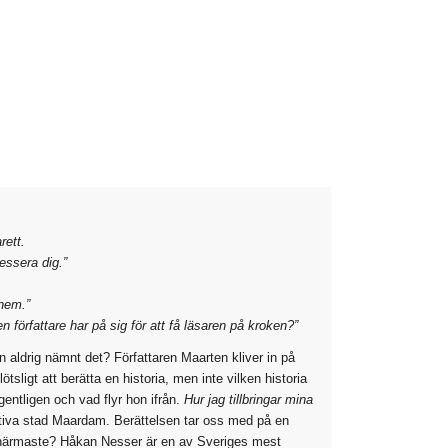
rett.
ressera dig.”
 hem.”
n författare har på sig för att få läsaren på kroken?”
 aldrig nämnt det? Författaren Maarten kliver in på
sligt att berätta en historia, men inte vilken historia
ntligen och vad flyr hon ifrån.
Hur jag tillbringar mina
ktiva stad Maardam. Berättelsen tar oss med på en
ra närmaste? Håkan Nesser är en av Sveriges mest