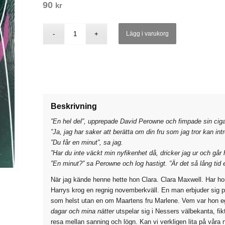
90
kr
Lägg i varukorg
Beskrivning
”En hel del”, upprepade David Perowne och fimpade sin ciga
”Ja, jag har saker att berätta om din fru som jag tror kan int
”Du får en minut”, sa jag.
”Har du inte väckt min nyfikenhet då, dricker jag ur och går
”En minut?” sa Perowne och log hastigt. ”Är det så lång tid e
När jag kände henne hette hon Clara. Clara Maxwell. Har hon
Harrys krog en regnig novemberkväll. En man erbjuder sig plöt
som helst utan en om Maartens fru Marlene. Vem var hon ege
dagar och mina nätter
utspelar sig i Nessers välbekanta, fi
resa mellan sanning och lögn. Kan vi verkligen lita på vå