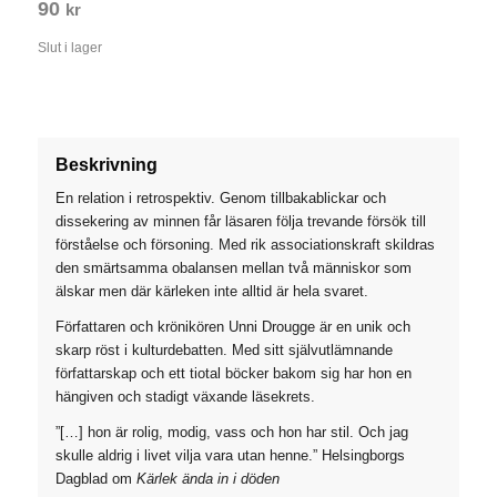
90
kr
Slut i lager
Beskrivning
En relation i retrospektiv. Genom tillbakablickar och
dissekering av minnen får läsaren följa trevande försök till
förståelse och försoning. Med rik associationskraft skildras
den smärtsamma obalansen mellan två människor som
älskar men där kärleken inte alltid är hela svaret.
Författaren och krönikören Unni Drougge är en unik och
skarp röst i kulturdebatten. Med sitt självutlämnande
författarskap och ett tiotal böcker bakom sig har hon en
hängiven och stadigt växande läsekrets.
”[…] hon är rolig, modig, vass och hon har stil. Och jag
skulle aldrig i livet vilja vara utan henne.” Helsingborgs
Dagblad om
Kärlek ända in i döden