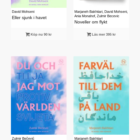
Marjaneh Bakhtiari, David Mohseni,
David Mohseni
Ania Monahof, Zulmir Becevic
Eller sjunk i havet
Noveller om flykt
Köp nu 90 kr
Läs mer 395 kr
Zulmir Bečević
Marjaneh Bakhtiari