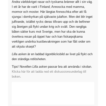
Andra världskriget rasar och tyskarna bränner allt i sin väg.
I ett år har de varit i Finland; Annoscka med mamma,
mormor och moster. Här längtar Annoschka efter att få
sjunga i domkyrkan på självaste julafton. Men det blir inget
julfirande, istället rycks deras tillvaro upp och de befinner
sig återigen på flykt undan krig och svält. Den rangliga
båten sätter kurs mot Sverige, men hur ska de kunna
överleva resan på öppet hav och kan fiskarpojkarna
verkligen undvika kustbevakningen som har fått order om
att skjuta skarpt?
Lilla asken
är en laddad ögonblicksbild av livet på flykt och
den ständiga rotlösheten.
Tips! Novellen
Lilla asken
passar bra att använda i skolan.
Klicka här för att ladda ned ett diskussionsunderlag till
boken
.