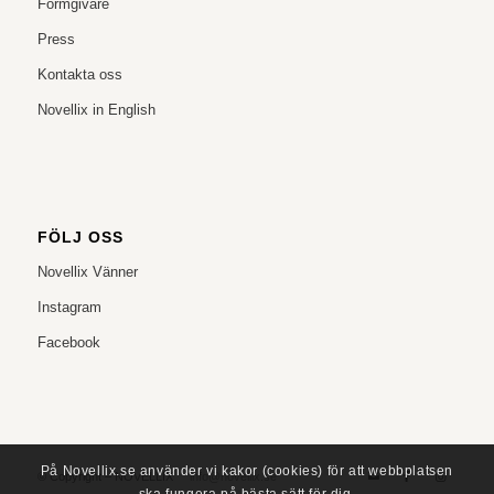
Formgivare
Press
Kontakta oss
Novellix in English
FÖLJ OSS
Novellix Vänner
Instagram
Facebook
På Novellix.se använder vi kakor (cookies) för att webbplatsen
© Copyright – NOVELLIX
info@novellix.se