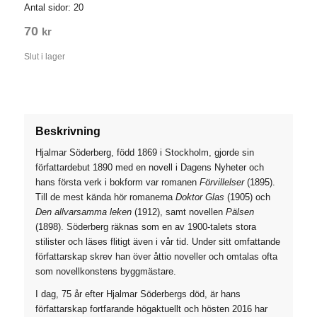
Antal sidor: 20
70
kr
Slut i lager
Beskrivning
Hjalmar Söderberg, född 1869 i Stockholm, gjorde sin
författardebut 1890 med en novell i Dagens Nyheter och
hans första verk i bokform var romanen
Förvillelser
(1895).
Till de mest kända hör romanerna
Doktor Glas
(1905) och
Den allvarsamma leken
(1912), samt novellen
Pälsen
(1898). Söderberg räknas som en av 1900-talets stora
stilister och läses flitigt även i vår tid. Under sitt omfattande
författarskap skrev han över åttio noveller och omtalas ofta
som novellkonstens byggmästare.
I dag, 75 år efter Hjalmar Söderbergs död, är hans
författarskap fortfarande högaktuellt och hösten 2016 har