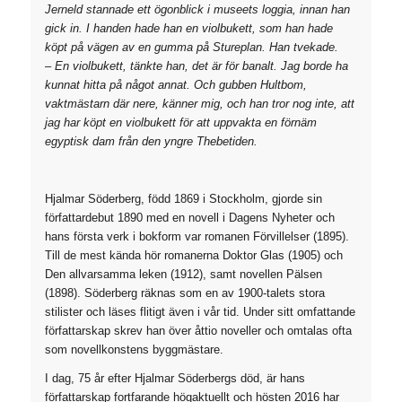
Jerneld stannade ett ögonblick i museets loggia, innan han
gick in. I handen hade han en violbukett, som han hade
köpt på vägen av en gumma på Stureplan. Han tvekade.
– En violbukett, tänkte han, det är för banalt. Jag borde ha
kunnat hitta på något annat. Och gubben Hultbom,
vaktmästarn där nere, känner mig, och han tror nog inte, att
jag har köpt en violbukett för att uppvakta en förnäm
egyptisk dam från den yngre Thebetiden.
Hjalmar Söderberg, född 1869 i Stockholm, gjorde sin
författardebut 1890 med en novell i Dagens Nyheter och
hans första verk i bokform var romanen Förvillelser (1895).
Till de mest kända hör romanerna Doktor Glas (1905) och
Den allvarsamma leken (1912), samt novellen Pälsen
(1898). Söderberg räknas som en av 1900-talets stora
stilister och läses flitigt även i vår tid. Under sitt omfattande
författarskap skrev han över åttio noveller och omtalas ofta
som novellkonstens byggmästare.
I dag, 75 år efter Hjalmar Söderbergs död, är hans
författarskap fortfarande högaktuellt och hösten 2016 har