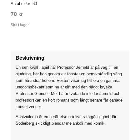
Antal sidor: 30
70
kr
Slut i lager
Beskrivning
En sen kväll i april när Professor Jerneld är på väg till en
bjudning, hör han genom ett fönster en oemotståndlig sång
som förundrar honom. Rösten visar sig tillhöra en gammal
ungdomsbekant som nu är gift med den något bryska
Professor Grendel. Mot bättre vetande inleder Jerneld och
professorskan en kort romans som långt senare får oanade
konsekvenser.
Aprilviolerna är en berättelse om livets förgänglighet där
Söderberg skickligt blandar melankoli med komik.