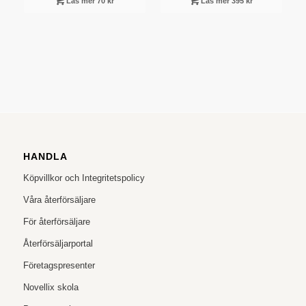
Läs mer 70 kr
Läs mer 395 kr
HANDLA
Köpvillkor och Integritetspolicy
Våra återförsäljare
För återförsäljare
Återförsäljarportal
Företagspresenter
Novellix skola