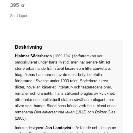
395
kr
Slut i lager
Beskrivning
Hjalmar Söderbergs
(1869-1941
) författarskap var
omdiskuterat under hans livstid, men har senare fått ett
större erkännande från såväl läsare som litteraturvetare.
Idag räknas han som en av de mest betydelsefulla
författarna i Sverige under 1900-talet. Söderberg skrev
dikter, noveller, kåserier, litteratur- och teaterrecensioner,
romaner och dramatik. Hans stilkonst präglas av kvickhet,
eftertanke och intellektuell skärpa såväl som elegant ironi,
allvar som humor. Bland hans kända verk finns bland annat
romanerna
Den allvarsamma leken
(1912) och
Doktor Glas
(1905).
Industridesignern
Jan Landqvist
står för idé och design av