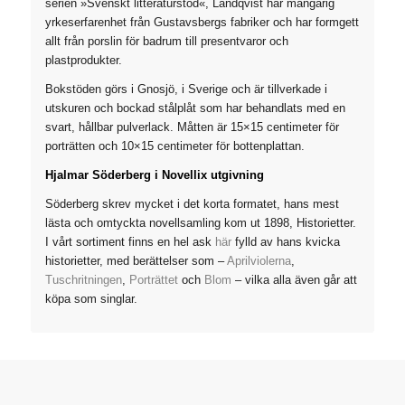
serien »Svenskt litteraturstöd«, Landqvist har mångårig
yrkeserfarenhet från Gustavsbergs fabriker och har formgett
allt från porslin för badrum till presentvaror och
plastprodukter.
Bokstöden görs i Gnosjö, i Sverige och är tillverkade i
utskuren och bockad stålplåt som har behandlats med en
svart, hållbar pulverlack. Måtten är 15×15 centimeter för
porträtten och 10×15 centimeter för bottenplattan.
Hjalmar Söderberg i Novellix utgivning
Söderberg skrev mycket i det korta formatet, hans mest
lästa och omtyckta novellsamling kom ut 1898,
Historietter
.
I vårt sortiment finns en hel ask
här
fylld av hans kvicka
historietter, med berättelser som –
Aprilviolerna
,
Tuschritningen
,
Porträttet
och
Blom
– vilka alla även går att
köpa som singlar.