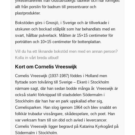
yrkeserfarenhet från Gustavsbergs fabriker och har formgett
allt från porslin för badrum till presentvaror och
plastprodukter.
Bokstöden görs i Gnosjö, i Sverige och är tillverkade i
utskuren och bockad stålplåt som har behandlats med en
svart, hållbar pulverlack. Måtten är 15×15 centimeter för
porträtten och 10×15 centimeter för bottenplattan.
Vill du ha ett liknande bokstöd men med en annan person?
Kolla in vårt breda utbud!
Kort om Cornelis Vreeswijk
Cornelis Vreeswijk (1937-1987) föddes i Holland men
flyttade som tolvåring till Sverige – Ekerö i Stockholm
närmare sagt, där han sedan bodde många år. Vreeswijk är
också starkt förknippad till stadsdelen Södermalm i
Stockholm där han har en park uppkallad efter sig,
Cornelisparken. Han slog igenom 1964 och blev snabbt en
folkkär trubadur vissångare, skådespelare, och poet. Han
var verksam fram till sin död och avled i levercancer.
Cornelis Vreeswijk ligger begravd på Katarina Kyrkogård på
Södermalm i Stockholm.