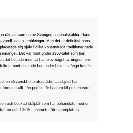
an räknas som en av Sveriges nationalskalder. Hans
kvarell- och oljemålningar. Men det är definitivt hans
lacerade sig själv i olika konstnärliga traditioner hade
ssemanget. Det var först under 1950-talet som han
men det började med att han blev något av ungdomens
folkets poet önskade han under hela sin långa karriär
 serien »Svenskt litteraturstöd«, Landqvist har
ormgett allt från porslin för badrum till presentvaror
skuren och bockad stålplåt som har behandlats med en
rträtten och 10×15 centimeter för bottenplattan.