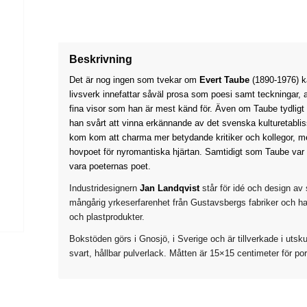
Beskrivning
Det är nog ingen som tvekar om
Evert Taube
(1890-1976) k
livsverk innefattar såväl prosa som poesi samt teckningar, a
fina visor som han är mest känd för. Även om Taube tydligt p
han svårt att vinna erkännande av det svenska kulturetabli
kom kom att charma mer betydande kritiker och kollegor, 
hovpoet för nyromantiska hjärtan. Samtidigt som Taube var 
vara poeternas poet.
Industridesignern
Jan Landqvist
står för idé och design av
mångårig yrkeserfarenhet från Gustavsbergs fabriker och har f
och plastprodukter.
Bokstöden görs i Gnosjö, i Sverige och är tillverkade i ut
svart, hållbar pulverlack. Måtten är 15×15 centimeter för po