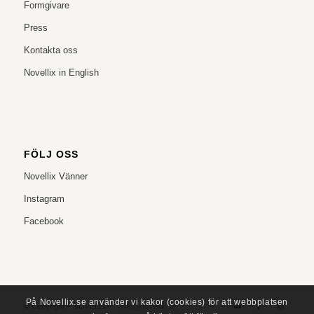
Formgivare
Press
Kontakta oss
Novellix in English
FÖLJ OSS
Novellix Vänner
Instagram
Facebook
På Novellix.se använder vi kakor (cookies) för att webbplatsen
© Copyright – NOVELLIX
info@novellix.se