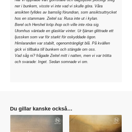
ner i bunkern, visste vi inte vad vi skulle göra. Våra
ansikten fylldes av barnslig förundran, som ansiktsuttrycket
hos en stammare. Zeitel sa: Rusa inte ut i kylan.
Berel och Hershel kröp ihop och ville inte röra sig.
Utomhus väntade en glasklar vinter. Ur fjärran glittrade ett
ljussken som var för starkt för oskyddade ögon.
Himlaranden var stabilt, ogenomträngligt blå. På kvällen
gick vi tillbaka till bunkern och stängde om oss.
Vad såg ni? frågade Zeitel mitt i natten, men vi var trötta
och svarade: Inget. Sedan somnade vi om.
Du gillar kanske också…