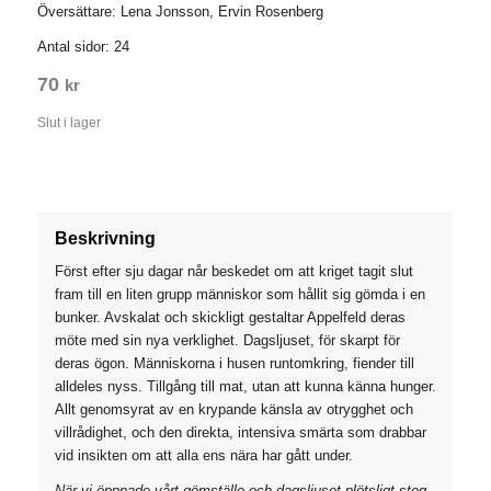
Översättare: Lena Jonsson, Ervin Rosenberg
Antal sidor: 24
70
kr
Slut i lager
Beskrivning
Först efter sju dagar når beskedet om att kriget tagit slut
fram till en liten grupp människor som hållit sig gömda i en
bunker. Avskalat och skickligt gestaltar Appelfeld deras
möte med sin nya verklighet. Dagsljuset, för skarpt för
deras ögon. Människorna i husen runtomkring, fiender till
alldeles nyss. Tillgång till mat, utan att kunna känna hunger.
Allt genomsyrat av en krypande känsla av otrygghet och
villrådighet, och den direkta, intensiva smärta som drabbar
vid insikten om att alla ens nära har gått under.
När vi öppnade vårt gömställe och dagsljuset plötsligt steg