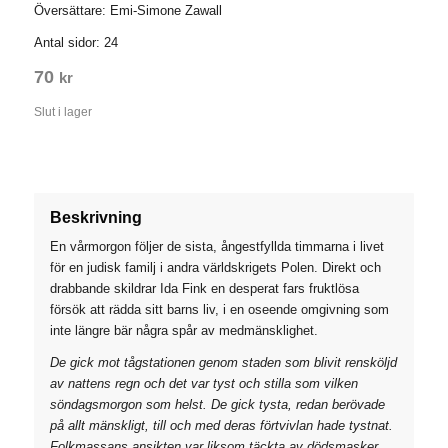
Översättare: Emi-Simone Zawall
Antal sidor: 24
70
kr
Slut i lager
Beskrivning
En vårmorgon
följer de sista, ångestfyllda timmarna i livet
för en judisk familj i andra världskrigets Polen. Direkt och
drabbande skildrar Ida Fink en desperat fars fruktlösa
försök att rädda sitt barns liv, i en oseende omgivning som
inte längre bär några spår av medmänsklighet.
De gick mot tågstationen genom staden som blivit rensköljd
av nattens regn och det var tyst och stilla som vilken
söndagsmorgon som helst. De gick tysta, redan berövade
på allt mänskligt, till och med deras förtvivlan hade tystnat.
Folkmassans ansikten var liksom täckta av dödsmasker,