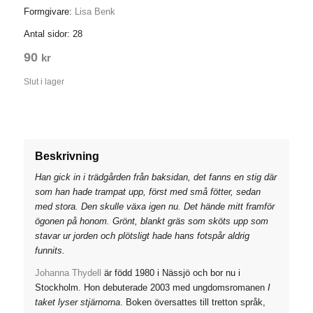
Formgivare:
Lisa Benk
Antal sidor: 28
90
kr
Slut i lager
Beskrivning
Han gick in i trädgården från baksidan, det fanns en stig där
som han hade trampat upp, först med små fötter, sedan
med stora. Den skulle växa igen nu. Det hände mitt framför
ögonen på honom. Grönt, blankt gräs som sköts upp som
stavar ur jorden och plötsligt hade hans fotspår aldrig
funnits.
Johanna Thydell
är född 1980 i Nässjö och bor nu i
Stockholm. Hon debuterade 2003 med ungdomsromanen
I
taket lyser stjärnorna
. Boken översattes till tretton språk,