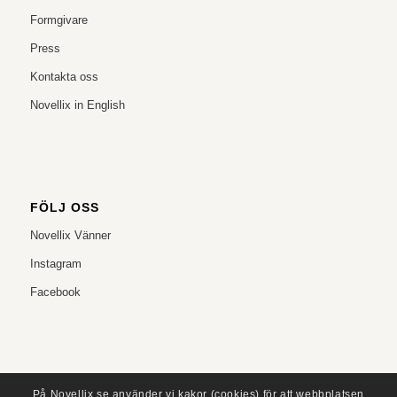
Formgivare
Press
Kontakta oss
Novellix in English
FÖLJ OSS
Novellix Vänner
Instagram
Facebook
På Novellix.se använder vi kakor (cookies) för att webbplatsen