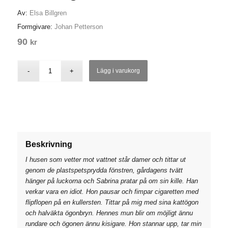
Av:
Elsa Billgren
Formgivare:
Johan Petterson
90
kr
Lägg i varukorg
Beskrivning
I husen som vetter mot vattnet står damer och tittar ut
genom de plastspetsprydda fönstren, gårdagens tvätt
hänger på luckorna och Sabrina pratar på om sin kille. Han
verkar vara en idiot. Hon pausar och fimpar cigaretten med
flipflopen på en kullersten. Tittar på mig med sina kattögon
och halväkta ögonbryn. Hennes mun blir om möjligt ännu
rundare och ögonen ännu kisigare. Hon stannar upp, tar min