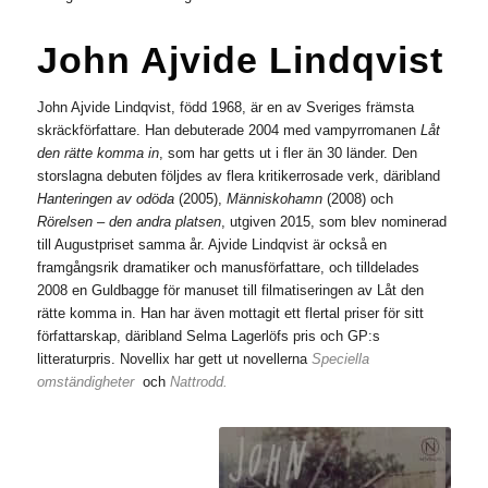
John Ajvide Lindqvist
John Ajvide Lindqvist, född 1968, är en av Sveriges främsta
skräckförfattare. Han debuterade 2004 med vampyrromanen
Låt
den rätte komma in
, som har getts ut i fler än 30 länder. Den
storslagna debuten följdes av flera kritikerrosade verk, däribland
Hanteringen av odöda
(2005),
Människohamn
(2008) och
Rörelsen
– den andra platsen
, utgiven 2015, som blev nominerad
till Augustpriset samma år. Ajvide Lindqvist är också en
framgångsrik dramatiker och manusförfattare, och tilldelades
2008 en Guldbagge för manuset till filmatiseringen av Låt den
rätte komma in. Han har även mottagit ett flertal priser för sitt
författarskap, däribland Selma Lagerlöfs pris och GP:s
litteraturpris. Novellix har gett ut novellerna
Speciella
omständigheter
och
Nattrodd.