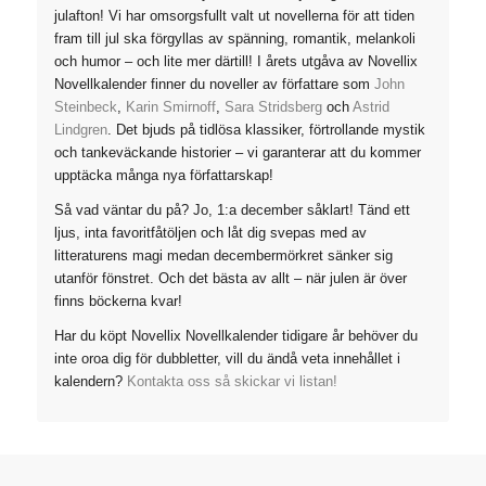
julafton! Vi har omsorgsfullt valt ut novellerna för att tiden
fram till jul ska förgyllas av spänning, romantik, melankoli
och humor – och lite mer därtill! I årets utgåva av Novellix
Novellkalender finner du noveller av författare som
John
Steinbeck
,
Karin Smirnoff
,
Sara Stridsberg
och
Astrid
Lindgren
. Det bjuds på tidlösa klassiker, förtrollande mystik
och tankeväckande historier – vi garanterar att du kommer
upptäcka många nya författarskap!
Så vad väntar du på? Jo, 1:a december såklart! Tänd ett
ljus, inta favoritfåtöljen och låt dig svepas med av
litteraturens magi medan decembermörkret sänker sig
utanför fönstret. Och det bästa av allt – när julen är över
finns böckerna kvar!
Har du köpt Novellix Novellkalender tidigare år behöver du
inte oroa dig för dubbletter, vill du ändå veta innehållet i
kalendern?
Kontakta oss så skickar vi listan!