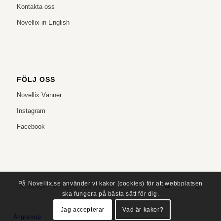
Kontakta oss
Novellix in English
FÖLJ OSS
Novellix Vänner
Instagram
Facebook
På Novellix.se använder vi kakor (cookies) för att webbplatsen
© Copyright – NOVELLIX
info@novellix.se
ska fungera på bästa sätt för dig.
Jag accepterar
Vad är kakor?
Ångra köp