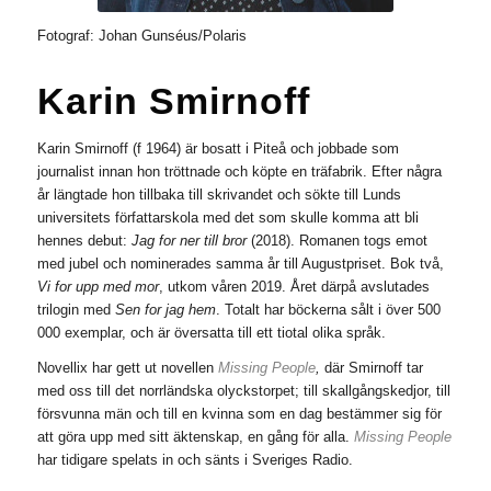
Fotograf:
Johan Gunséus/Polaris
Karin Smirnoff
Karin Smirnoff (f 1964) är bosatt i Piteå och jobbade som
journalist innan hon tröttnade och köpte en träfabrik. Efter några
år längtade hon tillbaka till skrivandet och sökte till Lunds
universitets författarskola med det som skulle komma att bli
hennes debut:
Jag for ner till bror
(2018). Romanen togs emot
med jubel och nominerades samma år till Augustpriset. Bok två,
Vi for upp med mor
, utkom våren 2019. Året därpå avslutades
trilogin med
Sen for jag hem
. Totalt har böckerna sålt i över 500
000 exemplar, och är översatta till ett tiotal olika språk.
Novellix har gett ut novellen
Missing People
,
där Smirnoff
tar
med oss till det norrländska olyckstorpet; till skallgångskedjor, till
försvunna män och till en kvinna som en dag bestämmer sig för
att göra upp med sitt äktenskap, en gång för alla.
Missing People
har tidigare spelats in och sänts i Sveriges Radio.