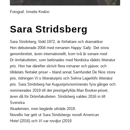
Fotograf: Irmelie Krekin
Sara Stridsberg
Sara Stridsberg, född 1972, är författare och dramatiker.
Hon debuterade 2004 med romanen
Happy Sally
. Det stora
genombrottet, även internationellt, kom två år senare med
Dr ­ömfakulteten
, som belönades med Nordiska rådets litteratur­
pris. Hon har därefter skrivit flera romaner och pjäser, och
tilldelats flertalet priser – bland annat Samfundet De Nios stora
pris, tidningen Vi:s litteraturpris och Selma Lagerlöfs litteratur­
pris. Sara Stridsberg har Augustprisnominerats fyra gånger och
nominerades 2019 till det prestigefyllda Man Booker-priset,
även då för Drömfakulteten. Stridsberg valdes 2016 in till
Svenska
Akademien, men begärde utträde 2018.
Novellix har gett ut Sara Stridsbergs novell
American
Hotel
(2016) och
Vi var rovdjur
(2019.