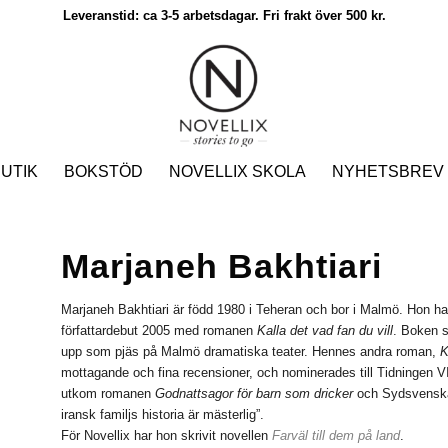
Leveranstid: ca 3-5 arbetsdagar. Fri frakt över 500 kr.
UTIK
BOKSTÖD
NOVELLIX SKOLA
NYHETSBREV
Marjaneh Bakhtiari
Marjaneh Bakhtiari är född 1980 i Teheran och bor i Malmö. Hon har 
författardebut 2005 med romanen
Kalla det vad fan du vill
. Boken s
upp som pjäs på Malmö dramatiska teater. Hennes andra roman,
K
mottagande och fina recensioner, och nominerades till Tidningen VI
utkom romanen
Godnattsagor för barn som dricker
och Sydsvenskan
iransk familjs historia är mästerlig”.
För Novellix har hon skrivit novellen
Farväl till dem på land
.