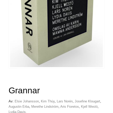
Grannar
Av:
Elsie Johansson
,
Kim Thúy
,
Lars Norén
,
Josefine Klougart
,
Augustin Erba
,
Merethe Lindström
,
Aris Fioretos
,
Kjell Westö
,
Lydia Davis.