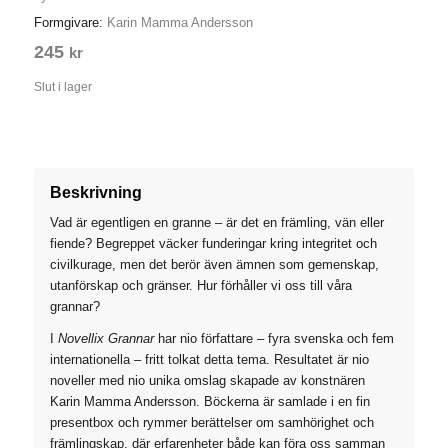
Formgivare:
Karin Mamma Andersson
245
kr
Slut i lager
Beskrivning
Vad är egentligen en granne – är det en främling, vän eller
fiende? Begreppet väcker funderingar kring integritet och
civilkurage, men det berör även ämnen som gemenskap,
utanförskap och gränser. Hur förhåller vi oss till våra
grannar?
I
Novellix Grannar
har nio författare – fyra svenska och fem
internationella – fritt tolkat detta tema. Resultatet är nio
noveller med nio unika omslag skapade av konstnären
Karin Mamma Andersson. Böckerna är samlade i en fin
presentbox och rymmer berättelser om samhörighet och
främlingskap, där erfarenheter både kan föra oss samman