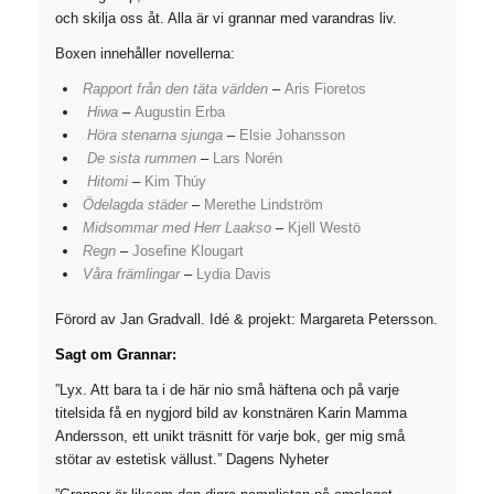
och skilja oss åt. Alla är vi grannar med varandras liv.
Boxen innehåller novellerna:
Rapport från den täta världen
–
Aris Fioretos
Hiwa
–
Augustin Erba
Höra stenarna sjunga
–
Elsie Johansson
De sista rummen
–
Lars Norén
Hitomi
–
Kim Thúy
Ödelagda städer
–
Merethe Lindström
Midsommar med Herr Laakso
–
Kjell Westö
Regn
–
Josefine Klougart
Våra främlingar
–
Lydia Davis
Förord av Jan Gradvall. Idé & projekt: Margareta Petersson.
Sagt om Grannar:
”Lyx. Att bara ta i de här nio små häftena och på varje
titelsida få en nygjord bild av konstnären Karin Mamma
Andersson, ett unikt träsnitt för varje bok, ger mig små
stötar av estetisk vällust.”
Dagens Nyheter