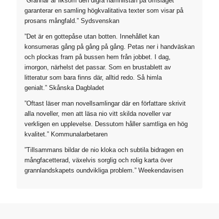
”
Grannar
är liksom den digra namnlistan på omslaget
garanterar en samling högkvalitativa texter som visar på
prosans mångfald.”
Sydsvenskan
”Det är en gottepåse utan botten. Innehållet kan
konsumeras gång på gång på gång. Petas ner i handväskan
och plockas fram på bussen hem från jobbet. I dag,
imorgon, närhelst det passar. Som en brustablett av
litteratur som bara finns där, alltid redo. Så himla
genialt.”
Skånska Dagbladet
”Oftast läser man novellsamlingar där en författare skrivit
alla noveller, men att läsa nio vitt skilda noveller var
verkligen en upplevelse. Dessutom håller samtliga en hög
kvalitet.”
Kommunalarbetaren
”Tillsammans bildar de nio kloka och subtila bidragen en
mångfacetterad, växelvis sorglig och rolig karta över
grannlandskapets oundvikliga problem.”
Weekendavisen