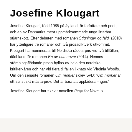
Josefine Klougart
Josefine Klougart
, född 1985 på Jylland, är författare och poet,
och en av Danmarks mest uppmärksammade unga litterära
stjärnskott. Efter debuten med romanen
Stigninger og fald
(2010)
har ytterligare tre romaner och två prosadiktverk utkommit.
Klougart har nominerats till Nordiska rådets pris vid två tillfällen,
däribland för romanen
En av oss sover
(2014). Hennes
stämningsflödande prosa hyllas av hela den nordiska
kritikerkåren och har vid flera tillfällen liknats vid Virginia Woolfs.
Om den senaste romanen
Om mörker
skrev SvD: ”
Om mörker
är
ett stilistiskt mästarprov. Det är bara att applådera – igen.”
Josefine Klougart har skrivit novellen
Regn
för Novellix.