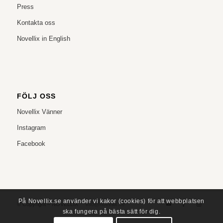
Press
Kontakta oss
Novellix in English
FÖLJ OSS
Novellix Vänner
Instagram
Facebook
På Novellix.se använder vi kakor (cookies) för att webbplatsen
© Copyright – NOVELLIX
info@novellix.se
ska fungera på bästa sätt för dig.