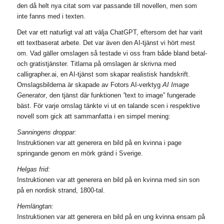
den då helt nya citat som var passande till novellen, men som
inte fanns med i texten.
Det var ett naturligt val att välja ChatGPT, eftersom det har varit
ett textbaserat arbete. Det var även den AI-tjänst vi hört mest
om. Vad gäller omslagen så testade vi oss fram både bland betal-
och gratistjänster. Titlarna på omslagen är skrivna med
calligrapher.ai, en AI-tjänst som skapar realistisk handskrift.
Omslagsbilderna är skapade av Fotors AI-verktyg
AI Image
Generator
, den tjänst där funktionen
”
text to image” fungerade
bäst. För varje omslag tänkte vi ut en talande scen i respektive
novell som gick att sammanfatta i en simpel mening:
Sanningens droppar:
Instruktionen var att generera en bild på en kvinna i page
springande genom en mörk gränd i Sverige.
Helgas frid:
Instruktionen var att generera en bild på en kvinna med sin son
på en nordisk strand, 1800-tal.
Hemlängtan:
Instruktionen var att generera en bild på en ung kvinna ensam på