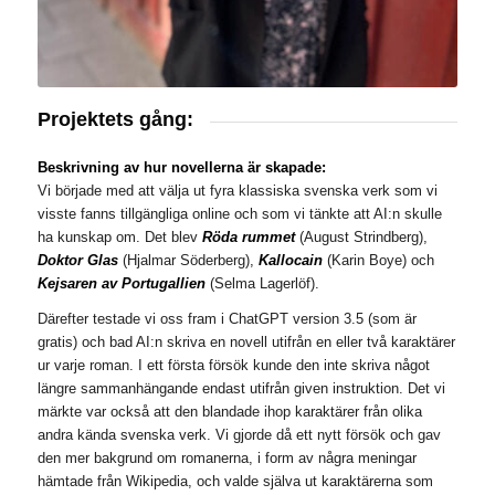
Projektets gång:
Beskrivning av hur novellerna är skapade:
Vi började med att välja ut fyra klassiska svenska verk som vi
visste fanns tillgängliga online och som vi tänkte att AI:n skulle
ha kunskap om. Det blev
Röda rummet
(August Strindberg),
Doktor Glas
(Hjalmar Söderberg),
Kallocain
(Karin Boye) och
Kejsaren av Portugallien
(Selma Lagerlöf).
Därefter testade vi oss fram i ChatGPT version 3.5 (som är
gratis) och bad AI:n skriva en novell utifrån en eller två karaktärer
ur varje roman. I ett första försök kunde den inte skriva något
längre sammanhängande endast utifrån given instruktion. Det vi
märkte var också att den blandade ihop karaktärer från olika
andra kända svenska verk. Vi gjorde då ett nytt försök och gav
den mer bakgrund om romanerna, i form av några meningar
hämtade från Wikipedia, och valde själva ut karaktärerna som