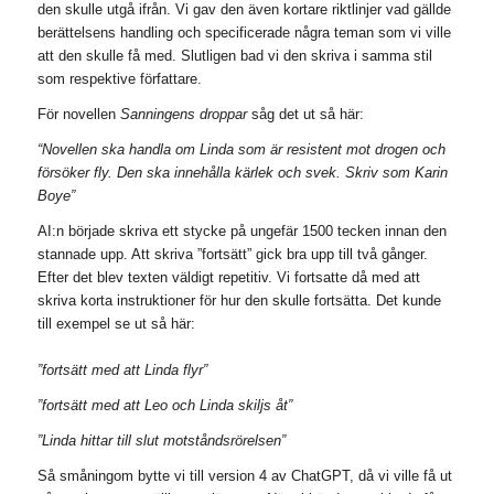
den skulle utgå ifrån. Vi gav den även kortare riktlinjer vad gällde
berättelsens handling och specificerade några teman som vi ville
att den skulle få med. Slutligen bad vi den skriva i samma stil
som respektive författare.
För novellen
Sanningens droppar
såg det ut så här:
“Novellen ska handla om Linda som är resistent mot drogen och
försöker fly. Den ska innehålla kärlek och svek. Skriv som Karin
Boye”
AI:n började skriva ett stycke på ungefär 1500 tecken innan den
stannade upp. Att skriva ”fortsätt” gick bra upp till två gånger.
Efter det blev texten väldigt repetitiv. Vi fortsatte då med att
skriva korta instruktioner för hur den skulle fortsätta. Det kunde
till exempel se ut så här:
”fortsätt med att Linda flyr”
”fortsätt med att Leo och Linda skiljs åt”
”Linda hittar till slut motståndsrörelsen”
Så småningom bytte vi till version 4 av ChatGPT, då vi ville få ut