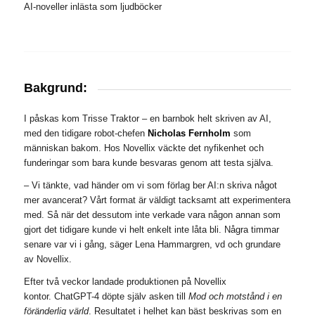
AI-noveller inlästa som ljudböcker
Bakgrund:
I påskas kom
Trisse Traktor
– en barnbok helt skriven av AI,
med den tidigare robot-chefen
Nicholas Fernholm
som
människan bakom. Hos Novellix väckte det nyfikenhet och
funderingar som bara kunde besvaras genom att testa själva.
– Vi tänkte, vad händer om vi som förlag ber AI:n skriva något
mer avancerat? Vårt format är väldigt tacksamt att experimentera
med. Så när det dessutom inte verkade vara någon annan som
gjort det tidigare kunde vi helt enkelt inte låta bli. Några timmar
senare var vi i gång, säger Lena Hammargren, vd och grundare
av Novellix.
Efter två veckor landade produktionen på Novellix
kontor.
ChatGPT-4
döp
te själv asken till
Mod och motstånd i en
föränderlig värld
. Resultatet i helhet kan bäst beskrivas som en