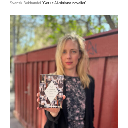
Svensk Bokhandel
”Ger ut AI-skrivna noveller”