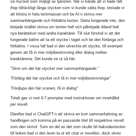
så mycket som möjligt av tjänsten. När vi kände att vi hade fått
ihop tillräckligt långa stycken som vi kunde sätta ihop, testade vi
att klistra in hela textmassan och be AI:n skriva mer
sammanhängande och förbättra texten. Detta fungerade inte, den
började istället skriva om texten helt och påbörjade ibland helt
nya berättelser med andra karaktärer. Till slut förstod vi att det
fungerade bättre att ta ett stycke i taget och be den förlänga och
förbättra. I vissa fall bad vi den utveckla ett stycke, till exempel
genom att få in mer miljöbeskrivning eller dialog mellan
karaktärerna. Det kunde se ut så här:
”Skriv om det här stycket mer sammanhängande:”
”Förläng det här stycket och få in mer miljöbeskrivningar”
”Fördjupa den här scenen, få in dialog”
Totalt gav vi runt 6-7 promptar med instruktioner om innehållet
per novell.
Därefter bad vi ChatGPT:n att skriva en kort sammanfattning av
handlingen och komma på en passande titel till respektive novell
som den skrivit. Som en del av det som skulle bli baksidestexten
till boken bad vi den även ta ut ett citat ur novellen, dock skrev