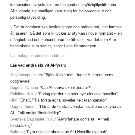
kombination av sekelskiftes-feelgood och självhjälpslitteratur.
AI:n visade sig nämligen vara svag för Hollywood-slut och
personlig utveckling.
– Det är bombastiska beskrivningar och många ord, litet lämnas
åt läsaren. Så det som vi tycker är styrkan i novellformatet – en
mångbottnad och koncentrerad berättelse – var det som AI:n
behärskade allra sämst, säger Lena Hammargren.
Läs hela pressmeddelandet här.
Läs vad andra skrivit AI-fyran:
Jönköpings-posten
”Björn Kohlström: Jag är AI-litteraturens
dödgrävare”
Dagens Nyheter
”Kan AI skriva skönlitteratur?”
Politiken Kultur
”Forlag glæder sig over nye elendige noveller”
UNT
”ChatGPT:s första egna noveller helt utan känslor”
Dagens Industri
”Här är de första svenska novellerna skrivna av
AI: ’Fullkomligt förskräckligt’”
Svenska Dagbladet Kultur
”AI-författare döms ut: ’Är helt
förskräcklig'”
Boktugg
”Fyra noveller skrivna av AI i Novellix nya ask”