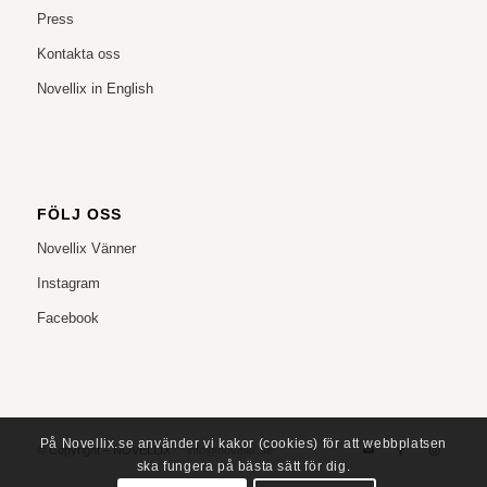
Press
Kontakta oss
Novellix in English
FÖLJ OSS
Novellix Vänner
Instagram
Facebook
På Novellix.se använder vi kakor (cookies) för att webbplatsen
© Copyright – NOVELLIX
info@novellix.se
ska fungera på bästa sätt för dig.