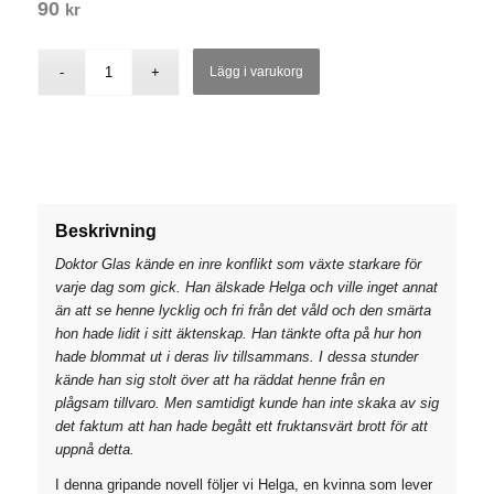
90
kr
Lägg i varukorg
Beskrivning
Doktor Glas kände en inre konflikt som växte starkare för
varje dag som gick. Han älskade Helga och ville inget annat
än att se henne lycklig och fri från det våld och den smärta
hon hade lidit i sitt äktenskap. Han tänkte ofta på hur hon
hade blommat ut i deras liv tillsammans. I dessa stunder
kände han sig stolt över att ha räddat henne från en
plågsam tillvaro. Men samtidigt kunde han inte skaka av sig
det faktum att han hade begått ett fruktansvärt brott för att
uppnå detta.
I denna gripande novell följer vi Helga, en kvinna som lever