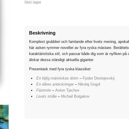
Slut i lager
Beskrivning
Komplext grubbleri och famlande efter livets mening, apokal
här asken rymmer noveller av fyra ryska mästare. Berättelse
karaktäristiska stil, och passar både dig som är nyfiken på
älskar dessa ständigt aktuella giganter.
Presentask med fyra ryska klassiker:
En löjlig människas dröm
–
Fjodor Dostojevskij
En dåres anteckningar
–
Nikolaj Gogol
Fästmön
–
Anton Tjechov
Livets stråle
–
Michail Bulgakov