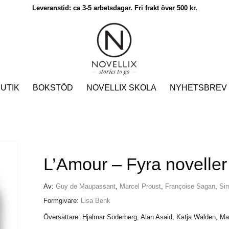
Leveranstid: ca 3-5 arbetsdagar. Fri frakt över 500 kr.
UTIK
BOKSTÖD
NOVELLIX SKOLA
NYHETSBREV
L’Amour – Fyra noveller
Av:
Guy de Maupassant
,
Marcel Proust
,
Françoise Sagan
,
Si
Formgivare:
Lisa Benk
Översättare: Hjalmar Söderberg, Alan Asaid, Katja Walden, 