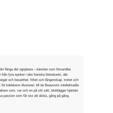
sökt fånga det ogripbara – känslan som förvandlar,
 från fyra epoker i den franska litteraturen, där
egär och besatthet, frihet och fångenskap, trohet och
r kärlekens illusioner, till de Beauvoirs intellektuella
attare som, var och en på sitt sätt, blottlägger hjärtats
sa passion som får oss att älska, gång på gång.