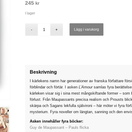
245
kr
I lager
Lägg i varukorg
Beskrivning
I kärlekens namn har generationer av franska författare för
förblindar och förtär. I asken
L’Amour
samlas fyra berättelser
kärleken visar sig i sina mest mångskiftande former – som b
förlust. Från Maupassants precisa realism och Prousts blick fö
skärpa och Sagans lekfulla självironi – här möter vi fyra förf
mysterium. Fyra noveller om längtan, sanning och den envi
Asken innehåller fyra böcker:
Guy de Maupassant – Pauls flicka