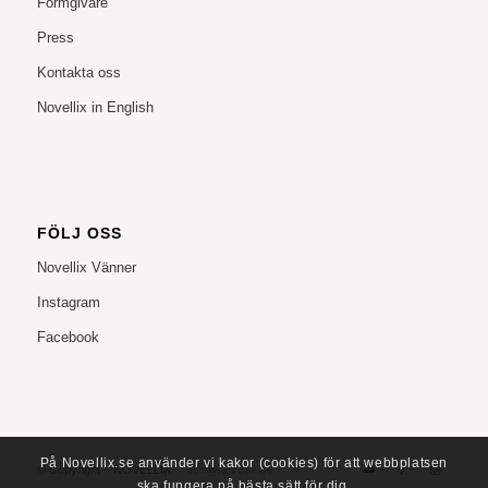
Formgivare
Press
Kontakta oss
Novellix in English
FÖLJ OSS
Novellix Vänner
Instagram
Facebook
På Novellix.se använder vi kakor (cookies) för att webbplatsen
© Copyright – NOVELLIX
info@novellix.se
ska fungera på bästa sätt för dig.