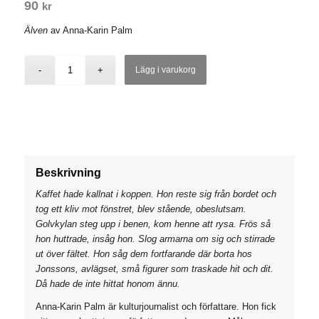
90
kr
Älven
av Anna-Karin Palm
Lägg i varukorg
Beskrivning
Kaffet hade kallnat i koppen. Hon reste sig från bordet och
tog ett kliv mot fönstret, blev stående, obeslutsam.
Golvkylan steg upp i benen, kom henne att rysa. Frös så
hon huttrade, insåg hon. Slog armarna om sig och stirrade
ut över fältet. Hon såg dem fortfarande där borta hos
Jonssons, avlägset, små figurer som traskade hit och dit.
Då hade de inte hittat honom ännu.
Anna-Karin Palm är kulturjournalist och författare. Hon fick