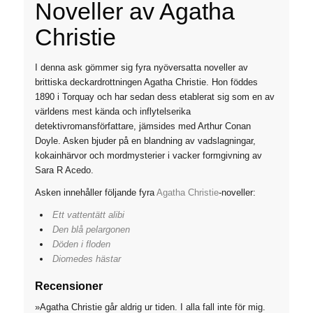
Noveller av
Agatha
Christie
I denna ask gömmer sig fyra nyöversatta noveller av
brittiska deckardrottningen Agatha Christie. Hon föddes
1890 i Torquay och har sedan dess etablerat sig som en av
världens mest kända och inflytelserika
detektivromansförfattare, jämsides med Arthur Conan
Doyle. Asken bjuder på en blandning av vadslagningar,
kokainhärvor och mordmysterier i vacker formgivning av
Sara R Acedo.
Asken innehåller följande fyra
Agatha Christie
-noveller:
Ett vattentätt alibi
Den blå pelargonen
Döden i floden
Diomedes hästar
Recensioner
»Agatha Christie går aldrig ur tiden. I alla fall inte för mig.