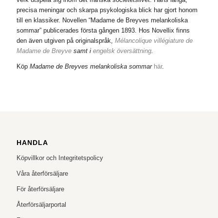
precisa meningar och skarpa psykologiska blick har gjort honom
till en klassiker. Novellen “Madame de Breyves melankoliska
sommar” publicerades första gången 1893. Hos Novellix finns
den även utgiven på originalspråk,
Mélancolique villégiature de
Madame de Breyve
samt i
engelsk översättning
.
Köp
Madame de Breyves melankoliska sommar
här
.
HANDLA
Köpvillkor och Integritetspolicy
Våra återförsäljare
För återförsäljare
Återförsäljarportal