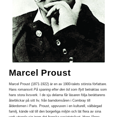
Marcel Proust
Marcel Proust (1871-1922) är en av 1900-talets största författare.
Hans romansvit
På spaning efter den tid som flytt
betraktas som
hans stora livsverk. I de sju delarna får läsaren följa berättarens
återblickar på sitt liv, från barndomsåren i Combray till
ålderdomen i Paris. Proust, uppvuxen i en kulturell, välbärgad
familj, kände väl till den borgerliga miljön och lät flera av sina
verk utspela sig inom det franska societetslivet. Hans långa,