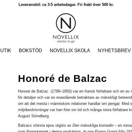
Leveranstid: ca 3-5 arbetsdagar. Fri frakt över 500 kr.
UTIK
BOKSTÖD
NOVELLIX SKOLA
NYHETSBREV
Honoré de Balzac
Honoré de Balzac (1799–1850) var en fransk författare och en av r
för detaljer och var en enastående betraktare av mänskligt beteen
om att det mesta i människors relationer handlar om pengar. Med si
miljöbeskrivningar var han före sin tid och många stora författare
August Strindberg.
Balzacs största epos utgörs av
Den mänskliga komedin
– en roman
som flaggskeppet i denna produktion, är nog
Pappa Goriot
från 183