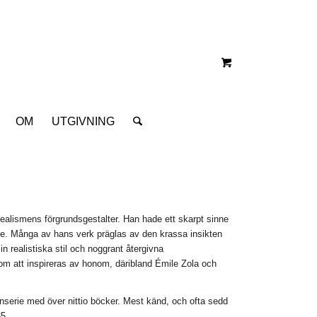
OM
UTGIVNING
ealismens förgrundsgestalter. Han hade ett skarpt sinne
de. Många av hans verk präglas av den krassa insikten
n realistiska stil och noggrant återgivna
 kom att inspireras av honom, däribland Émile Zola och
serie med över nittio böcker. Mest känd, och ofta sedd
5.