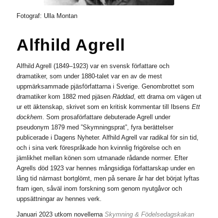
Fotograf: Ulla Montan
Alfhild Agrell
Alfhild Agrell (1849–1923) var en svensk författare och
dramatiker, som under 1880-talet var en av de mest
uppmärksammade pjäsförfattarna i Sverige. Genombrottet som
dramatiker kom 1882 med pjäsen
Räddad
, ett drama om vägen ut
ur ett äktenskap, skrivet som en kritisk kommentar till Ibsens
Ett
dockhem
. Som prosaförfattare debuterade Agrell under
pseudonym 1879 med ”Skymningsprat”, fyra berättelser
publicerade i Dagens Nyheter. Alfhild Agrell var radikal för sin tid,
och i sina verk förespråkade hon kvinnlig frigörelse och en
jämlikhet mellan könen som utmanade rådande normer. Efter
Agrells död 1923 var hennes mångsidiga författarskap under en
lång tid närmast bortglömt, men på senare år har det börjat lyftas
fram igen, såväl inom forskning som genom nyutgåvor och
uppsättningar av hennes verk.
Januari 2023 utkom novellerna
Skymning & Födelsedagskakan