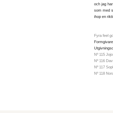
och jag har
som med sin
ihop en rikt
Fyra feel g
Formgivare
Utgivnings
Nº 115 Joj
Nº 116 Davi
Nº 117 Soph
Nº 118 Nor