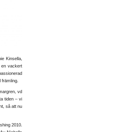
ie Kinsella,
 en vackert
 passionerad
l främling.
margren, vd
a tiden – vi
t, så att nu
shing 2010.