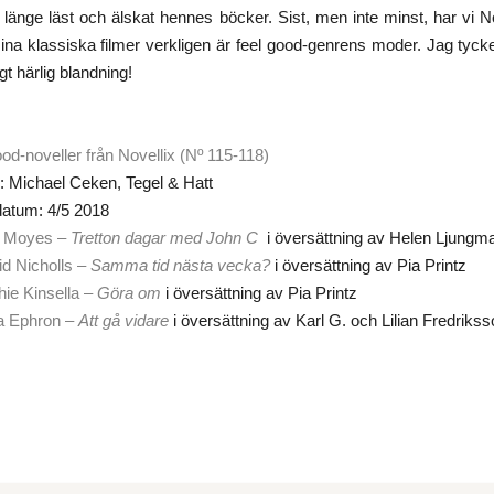
 länge läst och älskat hennes böcker. Sist, men inte minst, har vi 
a klassiska filmer verkligen är feel good-genrens moder. Jag tycker
igt härlig blandning!
ood-noveller från Novellix (Nº 115-118)
: Michael Ceken, Tegel & Hatt
datum: 4/5 2018
o Moyes –
Tretton dagar med John C
i översättning av Helen Ljungma
d Nicholls –
Samma tid nästa vecka?
i översättning av Pia Printz
ie Kinsella –
Göra om
i översättning av Pia Printz
a Ephron –
Att gå vidare
i översättning av Karl G. och Lilian Fredriks