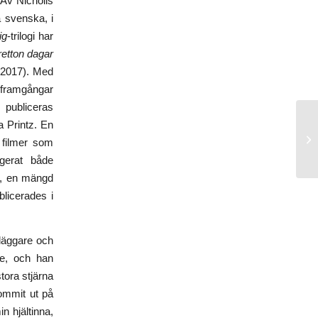
Av Nicholls
 svenska, i
ig
-trilogi har
retton dagar
2017). Med
 framgångar
 publiceras
a Printz. En
 filmer som
erat både
12, en mängd
licerades i
rläggare och
de, och han
tora stjärna
kommit ut på
in hjältinna,