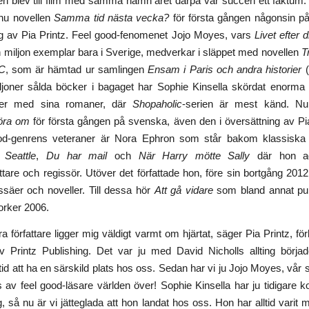
n blev till film med samma namn året därpå var succén ett faktum. 
nu novellen
Samma tid nästa vecka?
för första gången någonsin på
ng av Pia Printz. Feel good-fenomenet Jojo Moyes, vars
Livet efter d
n miljon exemplar bara i Sverige, medverkar i släppet med novellen
T
C
, som är hämtad ur samlingen
Ensam i Paris och andra historier
(
ljoner sålda böcker i bagaget har Sophie Kinsella skördat enorma
ver med sina romaner, där
Shopaholic
-serien är mest känd. Nu
öra om
för första gången på svenska, även den i översättning av Pi
od-genrens veteraner är Nora Ephron som står bakom klassiska
Seattle
,
Du har mail
och
När Harry mötte Sally
där hon ag
tare och regissör. Utöver det författade hon, före sin bortgång 20
säer och noveller. Till dessa hör
Att gå vidare
som bland annat pub
rker 2006.
a författare ligger mig väldigt varmt om hjärtat, säger Pia Printz, fö
v Printz Publishing. Det var ju med David Nicholls allting börja
id att ha en särskild plats hos oss. Sedan har vi ju Jojo Moyes, vår s
av feel good-läsare världen över! Sophie Kinsella har ju tidigare 
, så nu är vi jätteglada att hon landat hos oss. Hon har alltid varit m