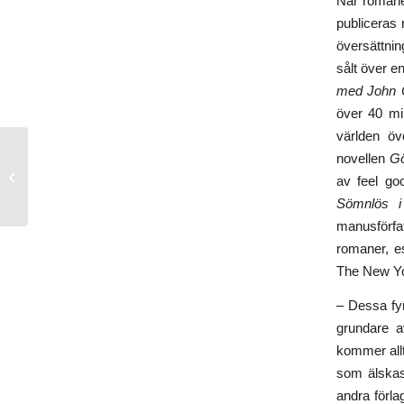
När romane
publiceras 
översättni
sålt över e
med John 
över 40 mi
världen ö
novellen
G
»Kvartett som känns
av feel go
och sprängs«
Sömnlös i 
manusförfat
romaner, es
The New Yo
– Dessa fyr
grundare a
kommer allt
som älskas 
andra förlag