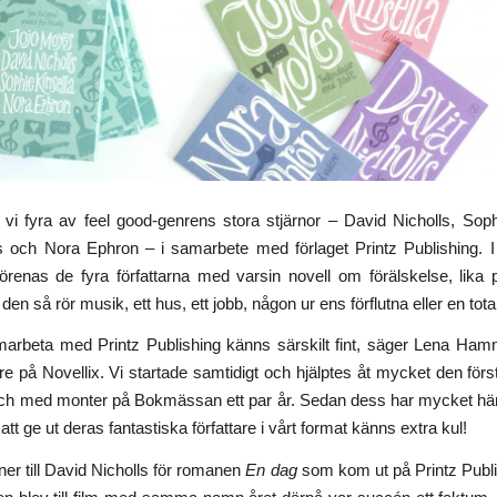
vi fyra av feel good-genrens stora stjärnor – David Nicholls, Soph
 och Nora Ephron – i samarbete med förlaget Printz Publishing. I
örenas de fyra författarna med varsin novell om förälskelse, lika
en så rör musik, ett hus, ett jobb, någon ur ens förflutna eller en tota
amarbeta med Printz Publishing känns särskilt fint, säger Lena Ham
e på Novellix. Vi startade samtidigt och hjälptes åt mycket den först
 och med monter på Bokmässan ett par år. Sedan dess har mycket hän
tt ge ut deras fantastiska författare i vårt format känns extra kul!
r till David Nicholls för romanen
En dag
som kom ut på Printz Publi