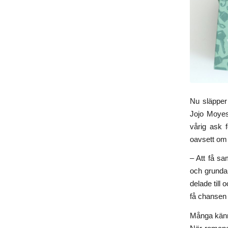
Nu släpper 
Jojo Moyes
vårig ask f
oavsett om d
– Att få s
och grundar
delade till
få chansen a
Många känne