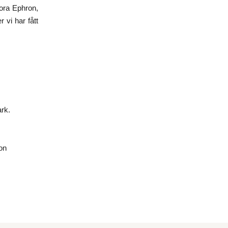
Nora Ephron,
 vi har fått
rk.
son