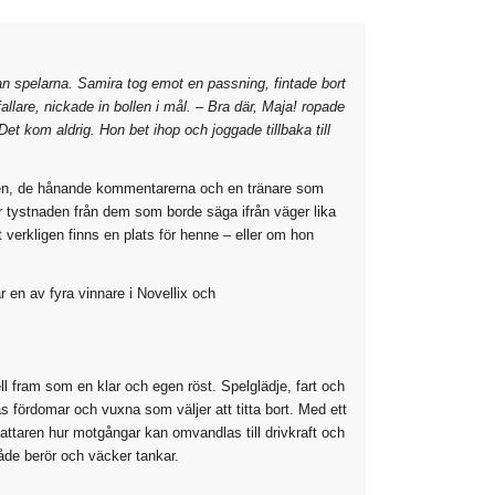
an spelarna. Samira tog emot en passning, fintade bort
allare, nickade in bollen i mål. – Bra där, Maja! ropade
t kom aldrig. Hon bet ihop och joggade tillbaka till
lanen, de hånande kommentarerna och en tränare som
När tystnaden från dem som borde säga ifrån väger lika
 verkligen finns en plats för henne – eller om hon
r en av fyra vinnare i Novellix och
l fram som en klar och egen röst. Spelglädje, fart och
ras fördomar och vuxna som väljer att titta bort. Med ett
fattaren hur motgångar kan omvandlas till drivkraft och
åde berör och väcker tankar.