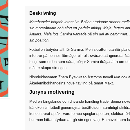
Beskrivning
Matchspelet började intensivt. Bollen studsade snabbt mell
sin motståndare och slog ett perfekt inlägg. Maja, lagets anf
Anders. Maja log. Samira väntade på sin del av berömmet. De
sin position.
Fotbollen betyder allt för Samira. Men skratten utanför p
inte tror på hennes förmågor blir allt svårare att ignorera. 
tungt som orden som sårar, börjar Samira ifrågasätta om det
måste skapa sin egen.
Niondeklassaren Zhera Byekwaso Åströms novell
Min boll
ä
Akademibokhandelns novelltävling på temat Makt.
Juryns motivering
Med en fängslande och drivande handling träder denna novel
kärleken till fotboll genomsyrar berättelsen; samtidigt skild
koncentrerat språk, vars tempo speglar sporten, skildrar för
hur man hittar styrkan att gå sin egen väg. En novell som b