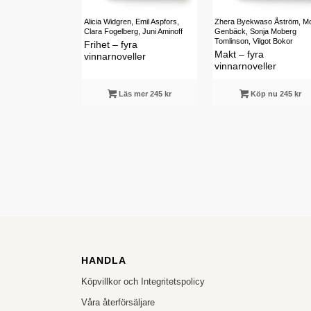
Alicia Widgren, Emil Aspfors,
Zhera Byekwaso Åström, M
Clara Fogelberg, Juni Aminoff
Genbäck, Sonja Moberg
Tomlinson, Vilgot Bokor
Frihet – fyra
Makt – fyra
vinnarnoveller
vinnarnoveller
Läs mer 245 kr
Köp nu 245 kr
HANDLA
Köpvillkor och Integritetspolicy
Våra återförsäljare