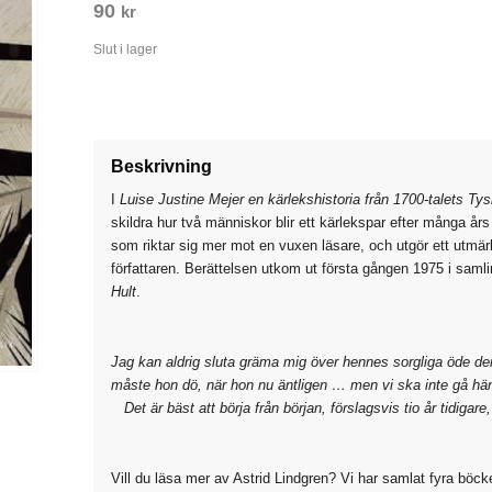
90
kr
Slut i lager
Beskrivning
I
Luise Justine Mejer en kärlekshistoria från 1700-talets Ty
skildra hur två människor blir ett kärlekspar efter många års
som riktar sig mer mot en vuxen läsare, och utgör ett utm
författaren. Berättelsen utkom ut första gången 1975 i sam
Hult
.
Jag kan aldrig sluta gräma mig över hennes sorgliga öde d
måste hon dö, när hon nu äntligen … men vi ska inte gå hän
Det är bäst att börja från början, förslagsvis tio år tidigar
Vill du läsa mer av Astrid Lindgren? Vi har samlat fyra böck