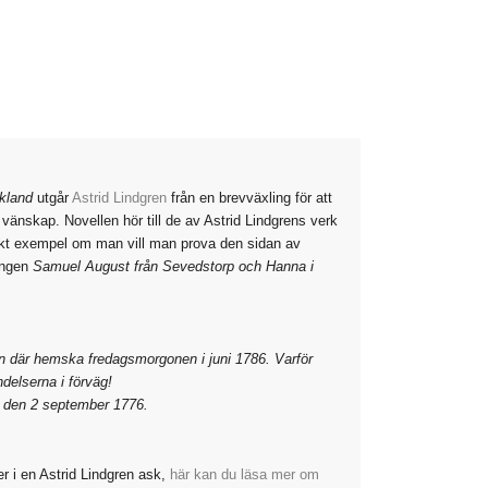
skland
utgår
Astrid Lindgren
från en brevväxling för att
 vänskap. Novellen hör till de av Astrid Lindgrens verk
ärkt exempel om man vill man prova den sidan av
lingen
Samuel August från Sevedstorp och Hanna i
en där hemska fredagsmorgonen i juni 1786. Varför
delserna i förväg!
e, den 2 september 1776.
er i en Astrid Lindgren ask,
här kan du läsa mer om