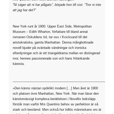
”Ni säger att ni har plågats”, började hon till sist. ”Tror ni inte
att jag har det?”
New York runt år 1900. Upper East Side, Metropolitan
Museum – Edith Wharton, författare till bland annat
romanen
Oskuldens tid
, tar oss i
Kvicksand
till det
aristokratiska, gamla Manhattan. Denna mångbottnade
novell bjuder på oväntade vändningar och ironiska
efterdyningar och är ett triangeldrama mellan en distingerad
mor, hennes passionerade son och hans fritänkande
käresta.
________________________________________________________
»Den känns nästan spöklikt modern […] Men året är 1900
och platsen övre Manhattan, New York. När man läser den
känslomässigt komplexa berättelsen i Novellix boksläpp
förstår man varför Mrs Quentins behov av perfektion är så
stark och bestämd. Men också hur tidlös människans oro är