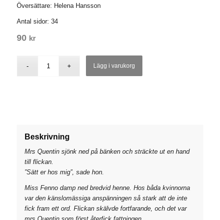
Översättare: Helena Hansson
Antal sidor: 34
90
kr
Lägg i varukorg
Beskrivning
Mrs Quentin sjönk ned på bänken och sträckte ut en hand
till flickan.
”Sätt er hos mig”, sade hon.
Miss Fenno damp ned bredvid henne. Hos båda kvinnorna
var den känslomässiga anspänningen så stark att de inte
fick fram ett ord. Flickan skälvde fortfarande, och det var
mrs Quentin som först återfick fattningen.