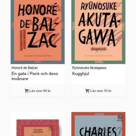
Honoré de Balzac
Ryūnosuke Akutagawa
En gata i Paris och dess
Kugghjul
invånare
Läs mer 90 kr
Läs mer 70 kr