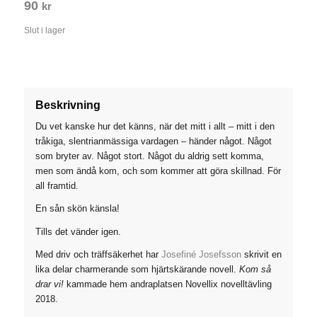
90
kr
Slut i lager
Beskrivning
Du vet kanske hur det känns, när det mitt i allt – mitt i den
tråkiga, slentrianmässiga vardagen – händer något. Något
som bryter av. Något stort. Något du aldrig sett komma,
men som ändå kom, och som kommer att göra skillnad. För
all framtid.
En sån skön känsla!
Tills det vänder igen.
Med driv och träffsäkerhet har
Josefiné Josefsson
skrivit en
lika delar charmerande som hjärtskärande novell.
Kom så
drar vi!
kammade hem andraplatsen Novellix novelltävling
2018.