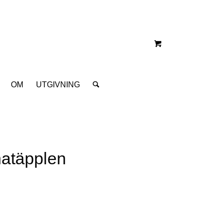
OM
UTGIVNING
natäpplen