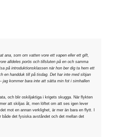
nat ana, som om vatten vore ett vapen eller ett gift,
ore alldeles porös och tillsluten på en och samma
visa på introduktionsklassen när hon ber dig ta hem ett
 och en handduk till på tisdag. Det har inte med slöjan
 – jag kommer bara inte att sätta min fot i simhallen
och blir oskiljaktiga i krigets skugga. När flykten
mmer att skiljas åt, men löftet om att ses igen lever
et mot en annan verklighet, är mer än bara en flytt. I
 både det fysiska avståndet och det mellan det