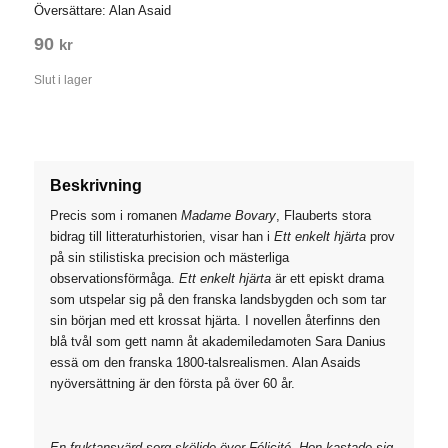
Översättare: Alan Asaid
90
kr
Slut i lager
Beskrivning
Precis som i romanen
Madame Bovary
, Flauberts stora
bidrag till litteraturhistorien, visar han i
Ett enkelt hjärta
prov
på sin stilistiska precision och mästerliga
observationsförmåga.
Ett enkelt hjärta
är ett episkt drama
som utspelar sig på den franska landsbygden och som tar
sin början med ett krossat hjärta. I novellen återfinns den
blå tvål som gett namn åt akademiledamoten Sara Danius
essä om den franska 1800-talsrealismen. Alan Asaids
nyöversättning är den första på över 60 år.
En fruktansvärd sorg sköljde över Félicité. Hon kastade sig